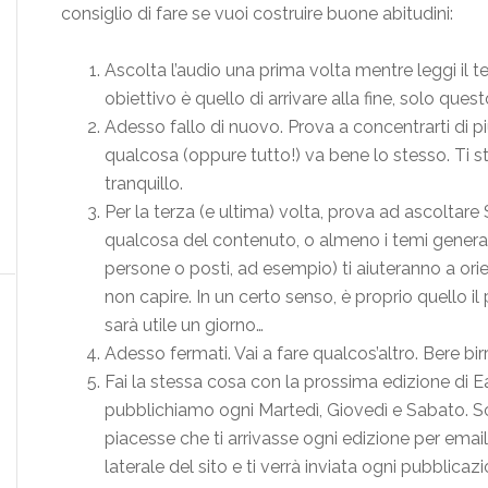
consiglio di fare se vuoi costruire buone abitudini:
Ascolta l’audio una prima volta mentre leggi il te
obiettivo è quello di arrivare alla fine, solo quest
Adesso fallo di nuovo. Prova a concentrarti di p
qualcosa (oppure tutto!) va bene lo stesso. Ti
tranquillo.
Per la terza (e ultima) volta, prova ad ascoltare 
qualcosa del contenuto, o almeno i temi generali
persone o posti, ad esempio) ti aiuteranno a orie
non capire. In un certo senso, è proprio quello il
sarà utile un giorno…
Adesso fermati. Vai a fare qualcos’altro. Bere bir
Fai la stessa cosa con la prossima edizione d
pubblichiamo ogni Martedì, Giovedì e Sabato. Scr
piacesse che ti arrivasse ogni edizione per email 
laterale del sito e ti verrà inviata ogni pubblicazi