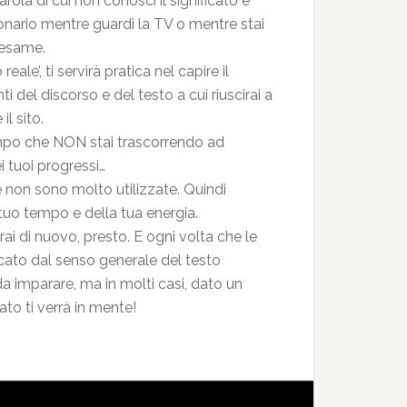
rola di cui non conosci il significato è
izionario mentre guardi la TV o mentre stai
 esame.
ale’, ti servirà pratica nel capire il
i del discorso e del testo a cui riuscirai a
il sito.
empo che NON stai trascorrendo ad
 tuoi progressi…
non sono molto utilizzate. Quindi
tuo tempo e della tua energia.
ai di nuovo, presto. E ogni volta che le
ificato dal senso generale del testo
da imparare, ma in molti casi, dato un
ato ti verrà in mente!