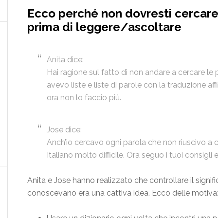
Ecco perché non dovresti cercare
prima di leggere/ascoltare
Anita dice:
Hai ragione sul fatto di non andare a cercare le
avevo liste e liste di parole con la traduzione af
ora non lo faccio più.
Jose dice:
Anch’io cercavo ogni parola che non riuscivo a ca
Italiano molto difficile. Ora seguo i tuoi consigl
Anita e Jose hanno realizzato che controllare il signifi
conoscevano era una cattiva idea. Ecco delle motivaz