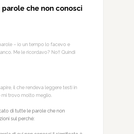
 parole che non conosci
 parole – io un tempo lo facevo e
fianco. Me le ricordavo? No!! Quindi
pire, il che rendeva leggere testi in
i e mi trovo molto meglio.
cato di tutte le parole che non
ioni sul perché: