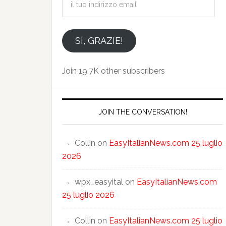
tuo
indirizzo
email
SI, GRAZIE!
Join 19.7K other subscribers
JOIN THE CONVERSATION!
Collin
on
EasyItalianNews.com 25 luglio
2026
wpx_easyital
on
EasyItalianNews.com
25 luglio 2026
Collin
on
EasyItalianNews.com 25 luglio