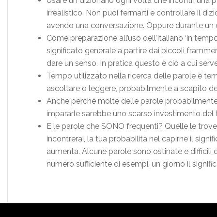
Usare un dizionario ogni volta che incontri una pa
irrealistico. Non puoi fermarti e controllare il d
avendo una conversazione. Oppure durante un
Come preparazione all’uso dell’Italiano ‘in tempo re
significato generale a partire dai piccoli framment
dare un senso. In pratica questo è ciò a cui serve 
Tempo utilizzato nella ricerca delle parole è t
ascoltare o leggere, probabilmente a scapito dei
Anche perché molte delle parole probabilmente 
impararle sarebbe uno scarso investimento del 
E le parole che SONO frequenti? Quelle le trover
incontrerai, la tua probabilità nel capirne il sign
aumenta. Alcune parole sono ostinate e difficili 
numero sufficiente di esempi, un giorno il signific