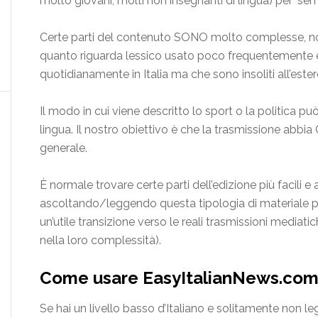
molto giovani, molti non insegnanti di lingua) per ‘sempli
Certe parti del contenuto SONO molto complesse, 
quanto riguarda lessico usato poco frequentemente e, 
quotidianamente in Italia ma che sono insoliti all’est
Il modo in cui viene descritto lo sport o la politica può 
lingua. Il nostro obiettivo è che la trasmissione 
generale.
È normale trovare certe parti dell’edizione più facili e
ascoltando/leggendo questa tipologia di materiale pot
un’utile transizione verso le reali trasmissioni media
nella loro complessità).
Come usare EasyItalianNews.co
Se hai un livello basso d’Italiano e solitamente non le