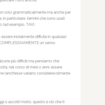
ficare’ i loro articoli.
non solo grammaticalmente ma anche per
in particolare, termini che sono usati
ero (ad esempio, TAV).
essere inizialmente difficile in qualsiasi
abbia COMPLESSIVAMENTE un senso
 alcune più difficili ma pensiamo che
rà, nel corso di mesi o anni, essere
tiche (anch’esse variano considerevolmente
m
ggi o ascolti molto, questo è ciò che ti