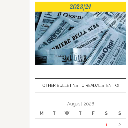
OTHER BULLETINS TO READ/LISTEN TO!
August 2026
M
T
W
T
F
S
S
1
2