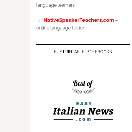
language learners
NativeSpeakerTeachers.com
–
online language tuition
BUY PRINTABLE .PDF EBOOKS!