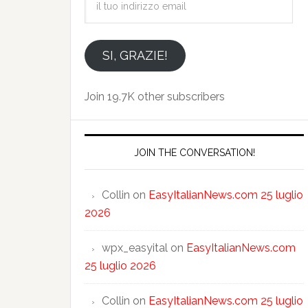
tuo
indirizzo
email
SI, GRAZIE!
Join 19.7K other subscribers
JOIN THE CONVERSATION!
Collin
on
EasyItalianNews.com 25 luglio
2026
wpx_easyital
on
EasyItalianNews.com
25 luglio 2026
Collin
on
EasyItalianNews.com 25 luglio