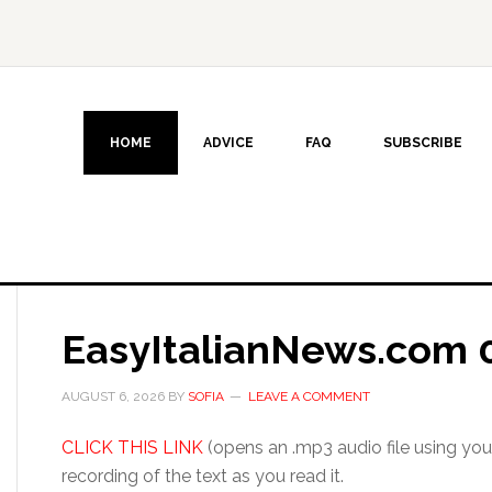
HOME
ADVICE
FAQ
SUBSCRIBE
EasyItalianNews.com 
AUGUST 6, 2026
BY
SOFIA
LEAVE A COMMENT
CLICK THIS LINK
(opens an .mp3 audio file using your
recording of the text as you read it.