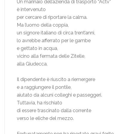
Un marinaio dell’azienda di trasporto “Actv”
è intervenuto
per cercare di riportare la calma.
Ma l’uomo della coppia,
un signore italiano di circa trent’anni,
lo avrebbe afferrato per le gambe
e gettato in acqua,
vicino alla fermata delle Zitelle,
alla Giudecca.
Il dipendente è riuscito a riemergere
e a raggiungere il pontile,
aiutato da alcuni colleghi e passeggeri.
Tuttavia, ha rischiato
di essere trascinato dalla corrente
verso le eliche del mezzo.
Fortunatamente non ha riportato gravi ferite,