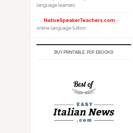
language learners
NativeSpeakerTeachers.com
–
online language tuition
BUY PRINTABLE .PDF EBOOKS!