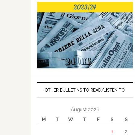
OTHER BULLETINS TO READ/LISTEN TO!
August 2026
M
T
W
T
F
S
S
1
2