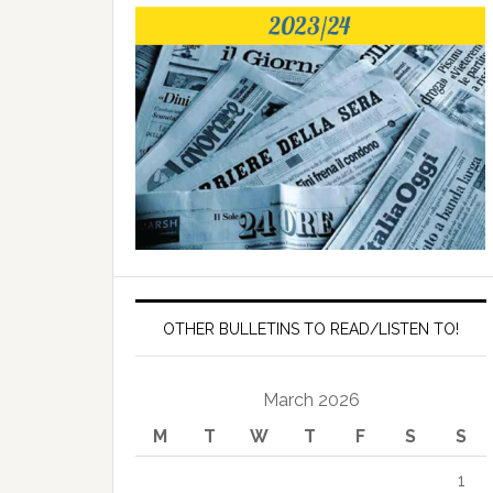
OTHER BULLETINS TO READ/LISTEN TO!
March 2026
M
T
W
T
F
S
S
1