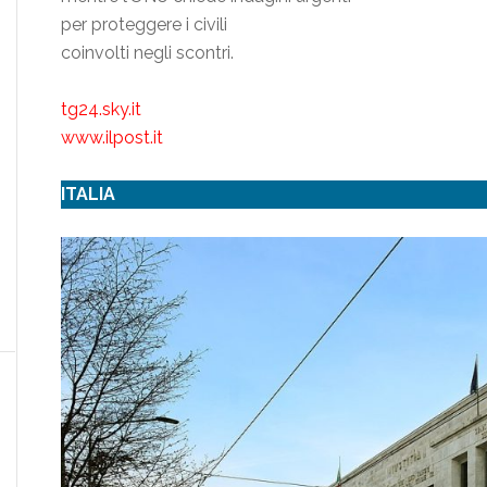
per proteggere i civili
coinvolti negli scontri.
tg24.sky.it
www.ilpost.it
ITALIA