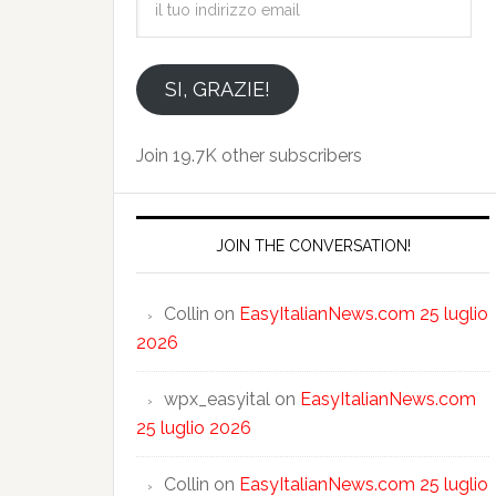
tuo
indirizzo
email
SI, GRAZIE!
Join 19.7K other subscribers
JOIN THE CONVERSATION!
Collin
on
EasyItalianNews.com 25 luglio
2026
wpx_easyital
on
EasyItalianNews.com
25 luglio 2026
Collin
on
EasyItalianNews.com 25 luglio