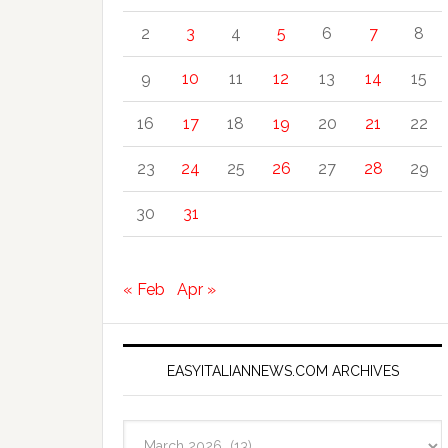
2
3
4
5
6
7
8
9
10
11
12
13
14
15
16
17
18
19
20
21
22
23
24
25
26
27
28
29
30
31
« Feb
Apr »
EASYITALIANNEWS.COM ARCHIVES
EasyItalianNews.com