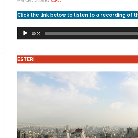
MARCH 7, 2026
BY
SOFIA
Click the link below to listen to a recording of t
Audio
00:00
Player
ESTERI