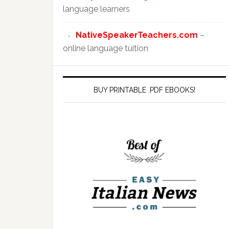
language learners
NativeSpeakerTeachers.com
–
online language tuition
BUY PRINTABLE .PDF EBOOKS!