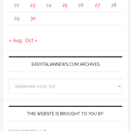
22
23
24
25
26
27
28
29
30
« Aug
Oct »
EASYITALIANNEWS.COM ARCHIVES
EasyItalianNews.com
Archives
THIS WEBSITE IS BROUGHT TO YOU BY: