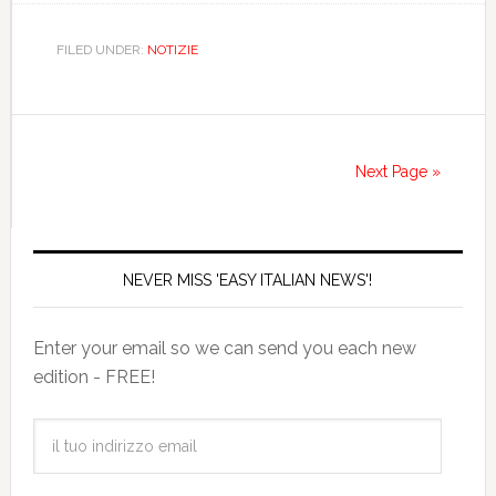
FILED UNDER:
NOTIZIE
Next Page »
NEVER MISS 'EASY ITALIAN NEWS'!
Enter your email so we can send you each new
edition - FREE!
il
tuo
indirizzo