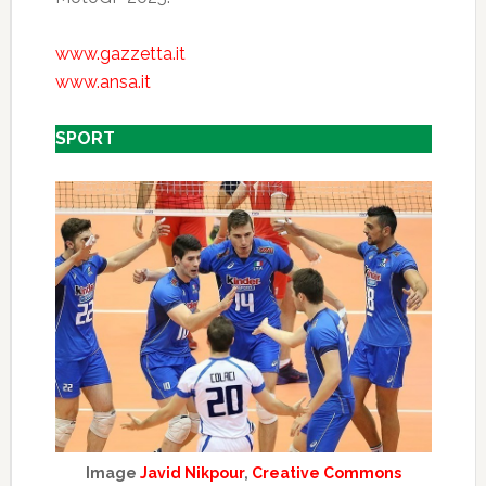
www.gazzetta.it
www.ansa.it
SPORT
Image
Javid Nikpour
,
Creative Commons