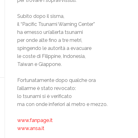
per trovare i sopravvissuti.
Subito dopo il sisma,
il “Pacific Tsunami Warning Center”
ha emesso un’allerta tsunami
per onde alte fino a tre metri,
spingendo le autorità a evacuare
le coste di Filippine, Indonesia,
Taiwan e Giappone.
Fortunatamente dopo qualche ora
l’allarme è stato revocato:
lo tsunami si è verificato
ma con onde inferiori al metro e mezzo.
www.fanpage.it
www.ansa.it