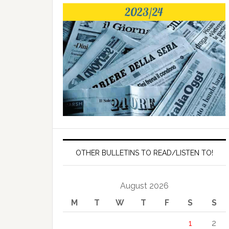
OTHER BULLETINS TO READ/LISTEN TO!
August 2026
M
T
W
T
F
S
S
1
2