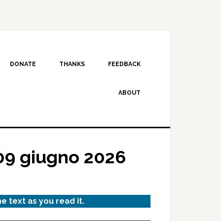
DONATE
THANKS
FEEDBACK
ABOUT
09 giugno 2026
he text as you read it.