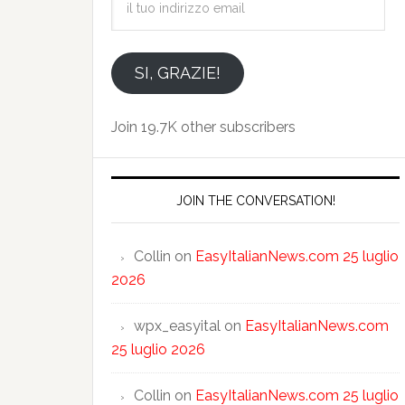
tuo
indirizzo
email
SI, GRAZIE!
Join 19.7K other subscribers
JOIN THE CONVERSATION!
Collin
on
EasyItalianNews.com 25 luglio
2026
wpx_easyital
on
EasyItalianNews.com
25 luglio 2026
Collin
on
EasyItalianNews.com 25 luglio