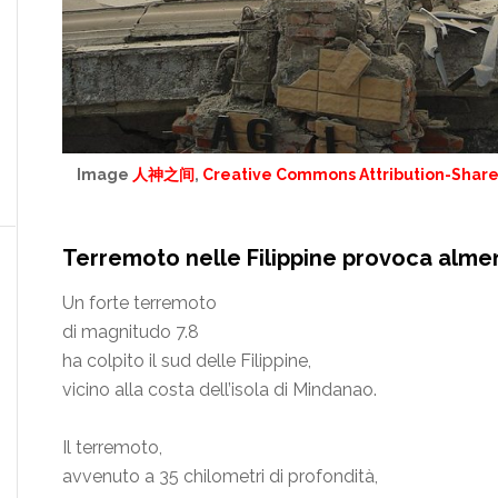
Image
人神之间
,
Creative Commons Attribution-Share 
Terremoto nelle Filippine provoca alme
Un forte terremoto
di magnitudo 7.8
ha colpito il sud delle Filippine,
vicino alla costa dell’isola di Mindanao.
Il terremoto,
avvenuto a 35 chilometri di profondità,