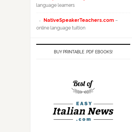
language learners
NativeSpeakerTeachers.com
–
online language tuition
BUY PRINTABLE .PDF EBOOKS!