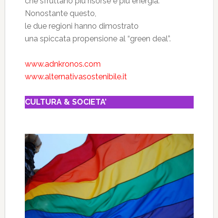
che sfruttano più risorse e più energia.
Nonostante questo,
le due regioni hanno dimostrato
una spiccata propensione al “green deal”.
www.adnkronos.com
www.alternativasostenibile.it
CULTURA & SOCIETA’