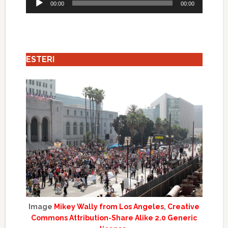
00:00
00:00
Player
ESTERI
Image
Mikey Wally from Los Angeles
,
Creative
Commons Attribution-Share Alike 2.0 Generic