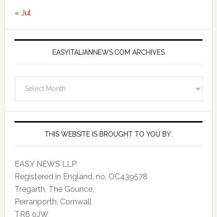
« Jul
EASYITALIANNEWS.COM ARCHIVES
EasyItalianNews.com
Archives
THIS WEBSITE IS BROUGHT TO YOU BY:
EASY NEWS LLP
Registered in England, no. OC439578
Tregarth, The Gounce,
Perranporth, Cornwall
TR6 0JW