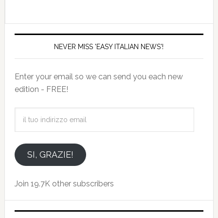
NEVER MISS 'EASY ITALIAN NEWS'!
Enter your email so we can send you each new
edition - FREE!
il
tuo
indirizzo
email
SI, GRAZIE!
Join 19.7K other subscribers