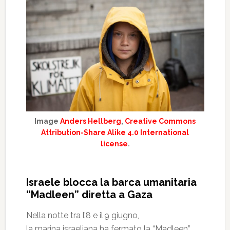
Image
Anders Hellberg
,
Creative Commons
Attribution-Share Alike 4.0 International
license
.
Israele blocca la barca umanitaria
“Madleen” diretta a Gaza
Nella notte tra l’8 e il 9 giugno,
la marina israeliana ha fermato la “Madleen”,