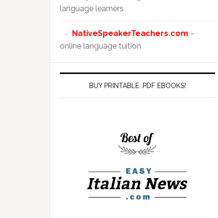
language learners
NativeSpeakerTeachers.com
–
online language tuition
BUY PRINTABLE .PDF EBOOKS!