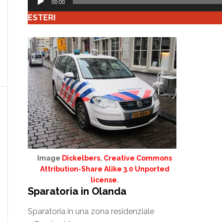
00:00
Player
ESTERI
Image
Dickelbers
,
Creative Commons
Attribution-Share Alike 3.0 Unported
license
.
Sparatoria in Olanda
Sparatoria in una zona residenziale