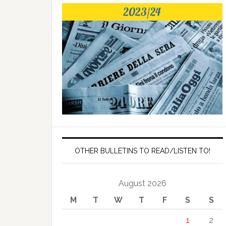
OTHER BULLETINS TO READ/LISTEN TO!
August 2026
M
T
W
T
F
S
S
1
2