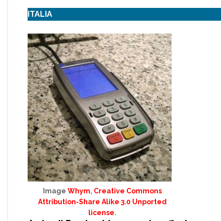
ITALIA
Image
Whym
,
Creative Commons
Attribution-Share Alike 3.0 Unported
license
.