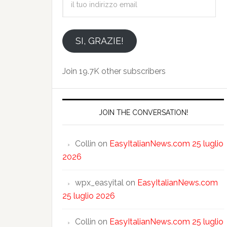
tuo
indirizzo
email
SI, GRAZIE!
Join 19.7K other subscribers
JOIN THE CONVERSATION!
Collin
on
EasyItalianNews.com 25 luglio
2026
wpx_easyital
on
EasyItalianNews.com
25 luglio 2026
Collin
on
EasyItalianNews.com 25 luglio