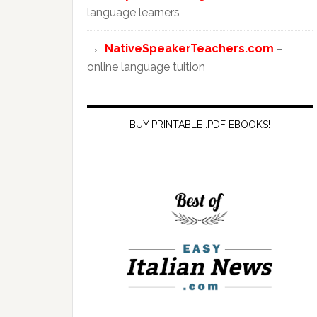
language learners
NativeSpeakerTeachers.com
–
online language tuition
BUY PRINTABLE .PDF EBOOKS!