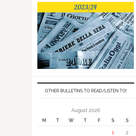
OTHER BULLETINS TO READ/LISTEN TO!
August 2026
M
T
W
T
F
S
S
1
2