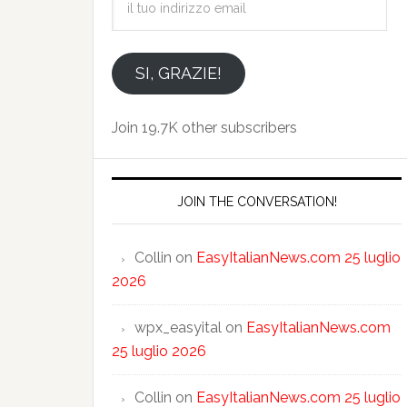
tuo
indirizzo
email
SI, GRAZIE!
Join 19.7K other subscribers
JOIN THE CONVERSATION!
Collin
on
EasyItalianNews.com 25 luglio
2026
wpx_easyital
on
EasyItalianNews.com
25 luglio 2026
Collin
on
EasyItalianNews.com 25 luglio