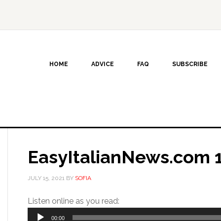
HOME
ADVICE
FAQ
SUBSCRIBE
EasyItalianNews.com 1
JULY 15, 2021
BY
SOFIA
Audio
Listen online as you read:
Player
00:00