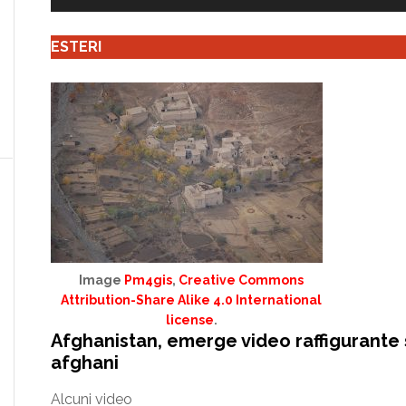
ESTERI
Image
Pm4gis
,
Creative Commons
Attribution-Share Alike 4.0 International
license
.
Afghanistan, emerge video raffigurante 
afghani
Alcuni video