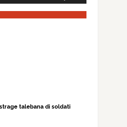
Up/Down
Arrow
keys
to
increase
or
decrease
volume.
strage talebana di soldati