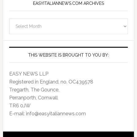
EASYITALIANNEWS.COM ARCHIVES
EasyItalianNews.com
Archives
THIS WEBSITE IS BROUGHT TO YOU BY:
EASY NEWS LLP
Registered in England, no. OC439578
Tregarth, The Gounce,
Perranporth, Cornwall
TR6 0JW
E-mail: info@easyitaliannews.com