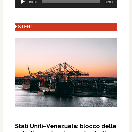
00:00
00:00
Player
ESTERI
Stati Uniti–Venezuela: blocco delle