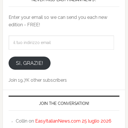
Enter your email so we can send you each new
edition - FREE!
il
tuo
indirizzo
email
SI, GRAZIE!
Join 19.7K other subscribers
JOIN THE CONVERSATION!
Collin
on
EasyItalianNews.com 25 luglio 2026