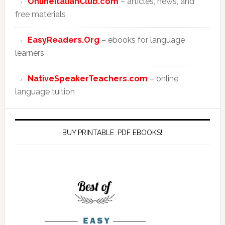
OnlineItalianClub.com
– articles, news, and
free materials
EasyReaders.Org
– ebooks for language
learners
NativeSpeakerTeachers.com
– online
language tuition
BUY PRINTABLE .PDF EBOOKS!