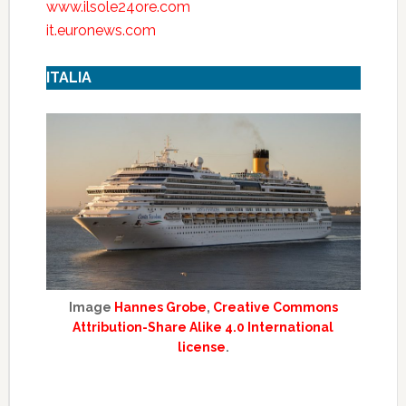
www.ilsole24ore.com
it.euronews.com
ITALIA
Image
Hannes Grobe
,
Creative Commons
Attribution-Share Alike 4.0 International
license
.