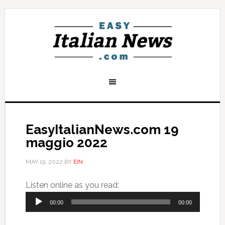
EasyItalianNews.com 19
maggio 2022
MAY 19, 2022
BY
EIN
Audio
Listen online as you read:
Player
00:00
00:00