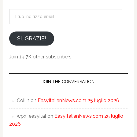
il
tuo
indirizzo
email
SI, GRAZIE!
Join 19.7K other subscribers
JOIN THE CONVERSATION!
Collin
on
EasyItalianNews.com 25 luglio 2026
wpx_easyital
on
EasyItalianNews.com 25 luglio
2026