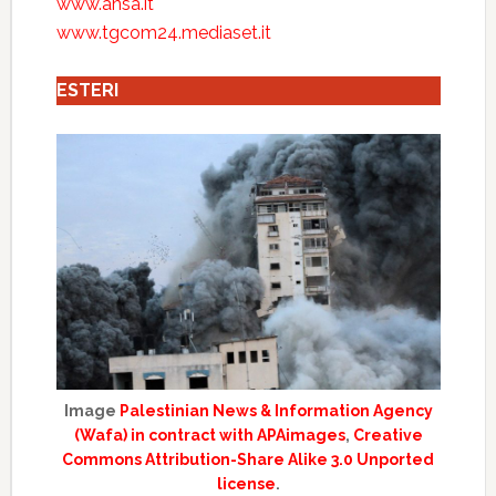
www.ansa.it
www.tgcom24.mediaset.it
ESTERI
Image
Palestinian News & Information Agency
(Wafa) in contract with APAimages
,
Creative
Commons Attribution-Share Alike 3.0 Unported
license
.