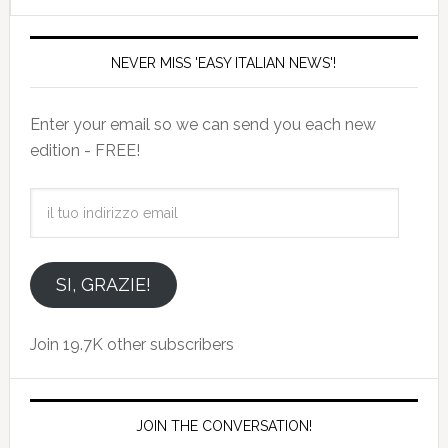
NEVER MISS 'EASY ITALIAN NEWS'!
Enter your email so we can send you each new
edition - FREE!
il
tuo
indirizzo
email
SI, GRAZIE!
Join 19.7K other subscribers
JOIN THE CONVERSATION!