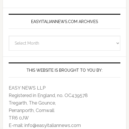
EASYITALIANNEWS.COM ARCHIVES
EasyItalianNews.com
Archives
THIS WEBSITE IS BROUGHT TO YOU BY:
EASY NEWS LLP
Registered in England, no. OC439578
Tregarth, The Gounce,
Perranporth, Cornwall
TR6 0JW
E-mail: info@easyitaliannews.com