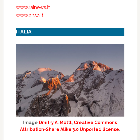
www.rainews.it
www.ansa.it
ITALIA
Image
Dmitry A. Mottl
,
Creative Commons
Attribution-Share Alike 3.0 Unported license
.