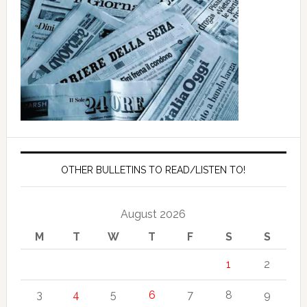
OTHER BULLETINS TO READ/LISTEN TO!
August 2026
M
T
W
T
F
S
S
1
2
3
4
5
6
7
8
9