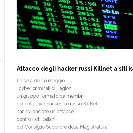
Attacco degli hacker russi Killnet a siti is
La sera del 19 maggio
i cyber criminali di Legion,
un gruppo formato da membri
del collettivo hacker filo russo KillNet,
hanno lanciato un attacco
contro i siti italiani
del Consiglio Superiore della Magistratura,