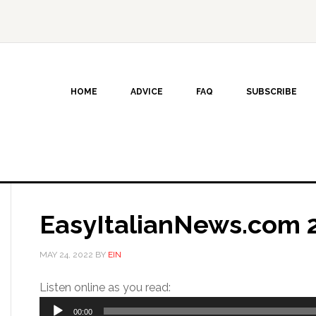
HOME
ADVICE
FAQ
SUBSCRIBE
EasyItalianNews.com 
MAY 24, 2022
BY
EIN
Audio
Listen online as you read:
Player
00:00