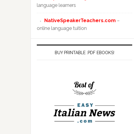
language learners
NativeSpeakerTeachers.com
–
online language tuition
BUY PRINTABLE .PDF EBOOKS!