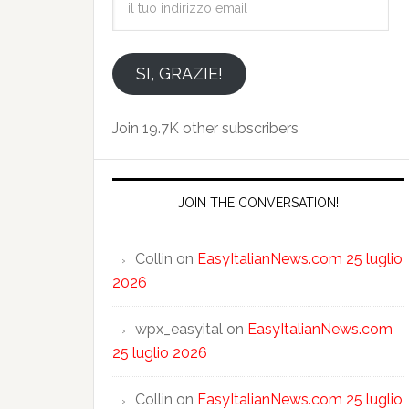
tuo
indirizzo
email
SI, GRAZIE!
Join 19.7K other subscribers
JOIN THE CONVERSATION!
Collin
on
EasyItalianNews.com 25 luglio
2026
wpx_easyital
on
EasyItalianNews.com
25 luglio 2026
Collin
on
EasyItalianNews.com 25 luglio