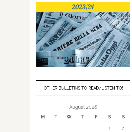
OTHER BULLETINS TO READ/LISTEN TO!
August 2026
M
T
W
T
F
S
S
1
2