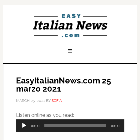
EasyItalianNews.com 25
marzo 2021
MARCH 25, 2021
BY
SOFIA
Audio
Listen online as you read:
Player
00:00
00:00