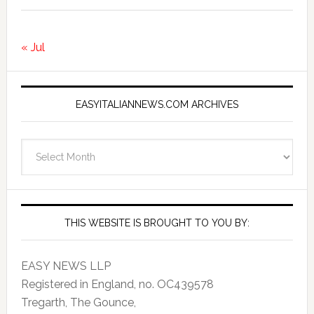
« Jul
EASYITALIANNEWS.COM ARCHIVES
EasyItalianNews.com
Archives
THIS WEBSITE IS BROUGHT TO YOU BY:
EASY NEWS LLP
Registered in England, no. OC439578
Tregarth, The Gounce,