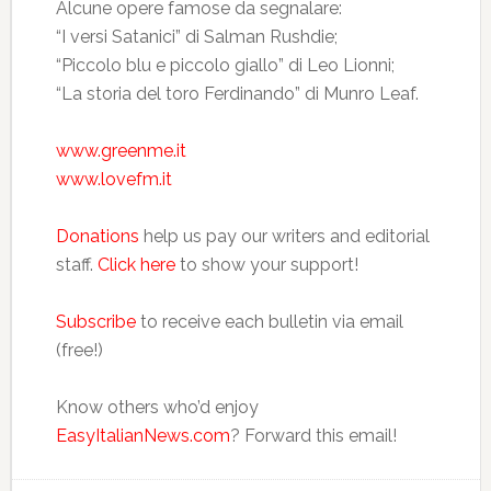
Alcune opere famose da segnalare:
“I versi Satanici” di Salman Rushdie;
“Piccolo blu e piccolo giallo” di Leo Lionni;
“La storia del toro Ferdinando” di Munro Leaf.
www.greenme.it
www.lovefm.it
Donations
help us pay our writers and editorial
staff.
Click here
to show your support!
Subscribe
to receive each bulletin via email
(free!)
Know others who’d enjoy
EasyItalianNews.com
? Forward this email!