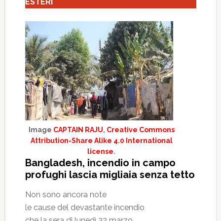
ESTERI
Image
CAPTAIN RAJU
,
Creative Commons
Attribution-Share Alike 4.0 International
license
.
Bangladesh, incendio in campo
profughi lascia migliaia senza tetto
Non sono ancora note
le cause del devastante incendio
che la sera di lunedì 22 marzo