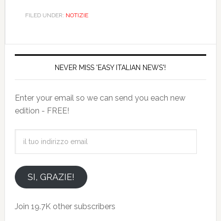
FILED UNDER:
NOTIZIE
NEVER MISS 'EASY ITALIAN NEWS'!
Enter your email so we can send you each new
edition - FREE!
il
tuo
indirizzo
email
SI, GRAZIE!
Join 19.7K other subscribers