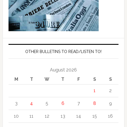
OTHER BULLETINS TO READ/LISTEN TO!
August 2026
M
T
W
T
F
S
S
1
2
3
4
5
6
7
8
9
10
11
12
13
14
15
16