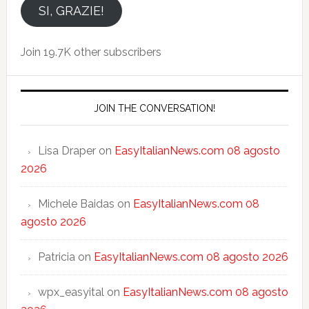
email
SI, GRAZIE!
Join 19.7K other subscribers
JOIN THE CONVERSATION!
Lisa Draper
on
EasyItalianNews.com 08 agosto
2026
Michele Baidas
on
EasyItalianNews.com 08
agosto 2026
Patricia
on
EasyItalianNews.com 08 agosto 2026
wpx_easyital
on
EasyItalianNews.com 08 agosto