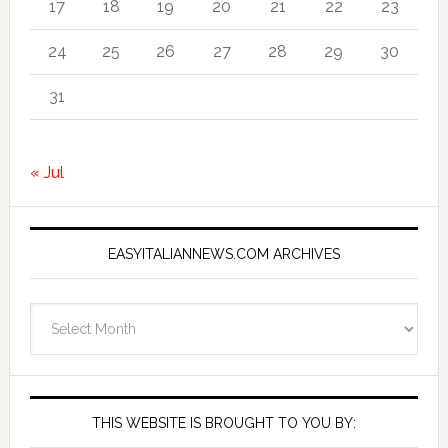
17
18
19
20
21
22
23
24
25
26
27
28
29
30
31
« Jul
EASYITALIANNEWS.COM ARCHIVES
EasyItalianNews.com
Archives
THIS WEBSITE IS BROUGHT TO YOU BY: