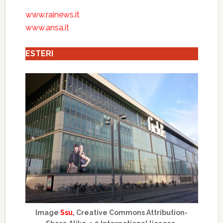
www.rainews.it
www.ansa.it
ESTERI
Image
Ssu
, Creative Commons Attribution-