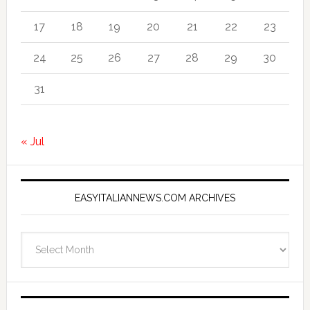
17
18
19
20
21
22
23
24
25
26
27
28
29
30
31
« Jul
EASYITALIANNEWS.COM ARCHIVES
EasyItalianNews.com
Archives