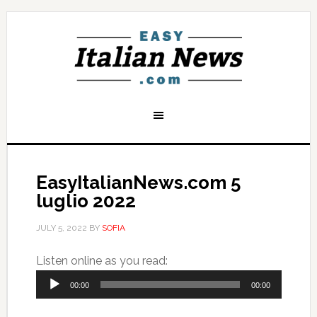
EasyItalianNews.com 5
luglio 2022
JULY 5, 2022
BY
SOFIA
Audio
Listen online as you read:
Player
00:00
00:00