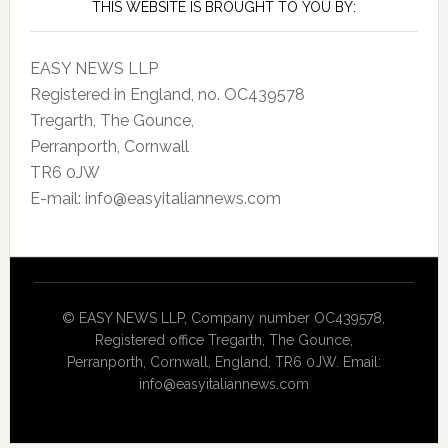
THIS WEBSITE IS BROUGHT TO YOU BY:
EASY NEWS LLP
Registered in England, no. OC439578
Tregarth, The Gounce,
Perranporth, Cornwall
TR6 0JW
E-mail: info@easyitaliannews.com
© EASY NEWS LLP, Company number OC439578,
Registered office Tregarth, The Gounce,
Perranporth, Cornwall, England, TR6 0JW. Email:
info@easyitaliannews.com