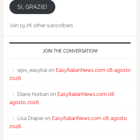
email
SI, GRAZIE!
Join 19.7K other subscribers
JOIN THE CONVERSATION!
wpx_easyital
on
EasyItalianNews.com 08 agosto
2026
Diane Horban
on
EasyItalianNews.com 08
agosto 2026
Lisa Draper
on
EasyItalianNews.com 08 agosto
2026