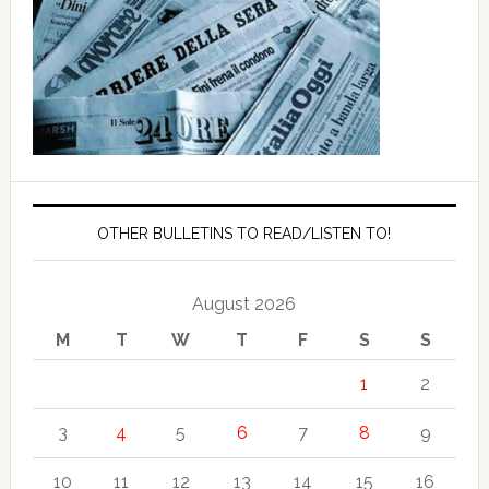
OTHER BULLETINS TO READ/LISTEN TO!
August 2026
M
T
W
T
F
S
S
1
2
3
4
5
6
7
8
9
10
11
12
13
14
15
16