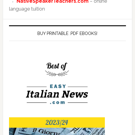
NativeSpeakerTeachers.com
– online
language tuition
BUY PRINTABLE .PDF EBOOKS!