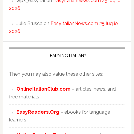
wpx_easyital
on
EasyItalianNews.com 25 luglio
2026
Julie Brusca
on
EasyItalianNews.com 25 luglio
2026
LEARNING ITALIAN?
Then you may also value these other sites:
OnlineItalianClub.com
– articles, news, and
free materials
EasyReaders.Org
– ebooks for language
learners