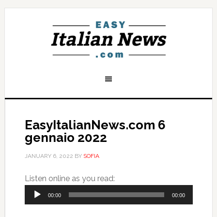
EasyItalianNews.com 6
gennaio 2022
JANUARY 6, 2022
BY
SOFIA
Audio
Listen online as you read:
Player
00:00
00:00