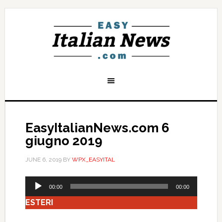
EasyItalianNews.com 6
giugno 2019
JUNE 6, 2019
BY
WPX_EASYITAL
Audio
00:00
00:00
Player
ESTERI