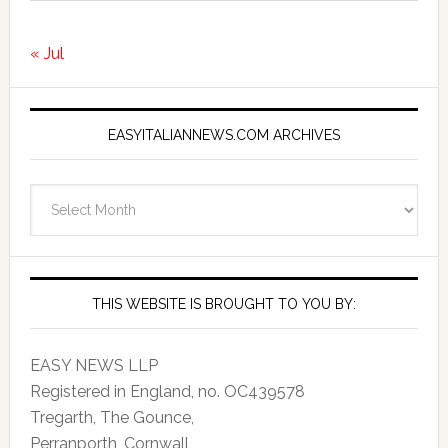
« Jul
EASYITALIANNEWS.COM ARCHIVES
EasyItalianNews.com
Archives
THIS WEBSITE IS BROUGHT TO YOU BY:
EASY NEWS LLP
Registered in England, no. OC439578
Tregarth, The Gounce,
Perranporth, Cornwall