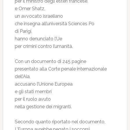
per il ministro degli esteri francese,
e Omer Shatz,
un avvocato israeliano
che insegna all’università Sciences Po
di Parigi,
hanno denunciato l’Ue
per crimini contro l’umanità.
Con un documento di 245 pagine
presentato alla Corte penale internazionale
dell’Aia,
accusano l’Unione Europea
e gli stati membri
per il ruolo avuto
nella gestione dei migranti.
Secondo quanto riportato nel documento,
L’Europa avrebbe negato i soccorsi