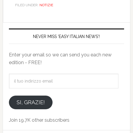
FILED UNDER:
NOTIZIE
NEVER MISS 'EASY ITALIAN NEWS'!
Enter your email so we can send you each new
edition - FREE!
il
tuo
indirizzo
email
SI, GRAZIE!
Join 19.7K other subscribers