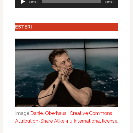
00:00
00:00
Player
ESTERI
Image
Daniel Oberhaus
,
Creative Commons
Attribution-Share Alike 4.0 International license
.