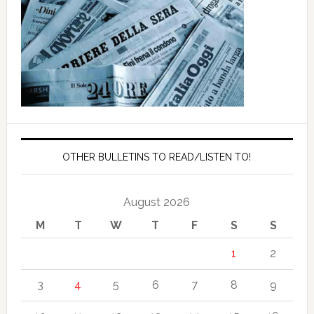
OTHER BULLETINS TO READ/LISTEN TO!
August 2026
M
T
W
T
F
S
S
1
2
3
4
5
6
7
8
9