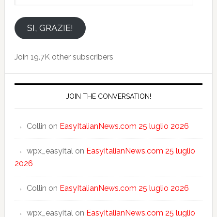
indirizzo
email
SI, GRAZIE!
Join 19.7K other subscribers
JOIN THE CONVERSATION!
Collin
on
EasyItalianNews.com 25 luglio 2026
wpx_easyital
on
EasyItalianNews.com 25 luglio
2026
Collin
on
EasyItalianNews.com 25 luglio 2026
wpx_easyital
on
EasyItalianNews.com 25 luglio