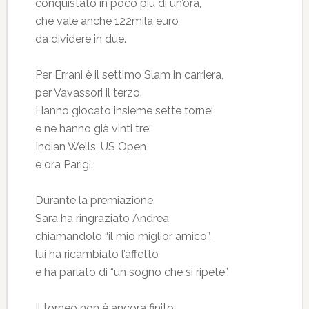
conquistato in poco più di un’ora,
che vale anche 122mila euro
da dividere in due.
Per Errani è il settimo Slam in carriera,
per Vavassori il terzo.
Hanno giocato insieme sette tornei
e ne hanno già vinti tre:
Indian Wells, US Open
e ora Parigi.
Durante la premiazione,
Sara ha ringraziato Andrea
chiamandolo “il mio miglior amico”,
lui ha ricambiato l’affetto
e ha parlato di “un sogno che si ripete”.
Il torneo non è ancora finito: