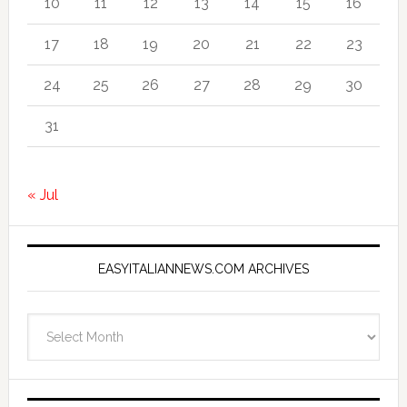
10
11
12
13
14
15
16
17
18
19
20
21
22
23
24
25
26
27
28
29
30
31
« Jul
EASYITALIANNEWS.COM ARCHIVES
EasyItalianNews.com
Archives