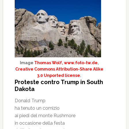
Image
Thomas Wolf, www.foto-tw.de
,
Creative Commons Attribution-Share Alike
3.0 Unported license
.
Proteste contro Trump in South
Dakota
Donald Trump
ha tenuto un comizio
ai piedi del monte Rushmore
in occasione della festa