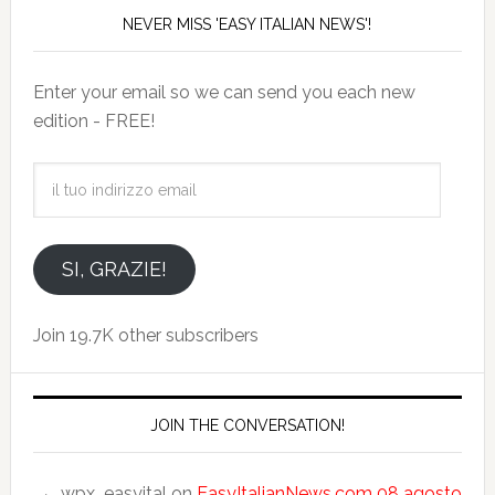
NEVER MISS 'EASY ITALIAN NEWS'!
Enter your email so we can send you each new
edition - FREE!
il
tuo
indirizzo
email
SI, GRAZIE!
Join 19.7K other subscribers
JOIN THE CONVERSATION!
wpx_easyital
on
EasyItalianNews.com 08 agosto