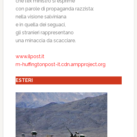
che l’ex ministro si esprime
con parole di propaganda razzista:
nella visione salviniana
e in quella dei seguaci,
gli stranieri rappresentano
una minaccia da scacciare.
www.ilpost.it
m-huffingtonpost-it.cdn.ampproject.org
ESTERI