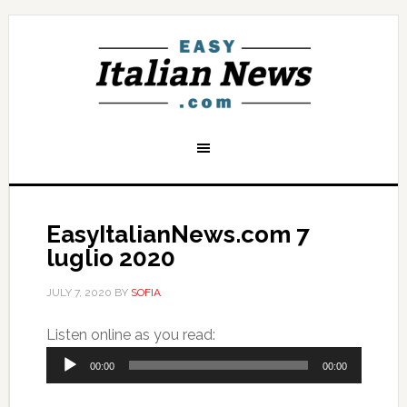
EasyItalianNews.com 7
luglio 2020
JULY 7, 2020
BY
SOFIA
Audio
Listen online as you read:
Player
00:00
00:00