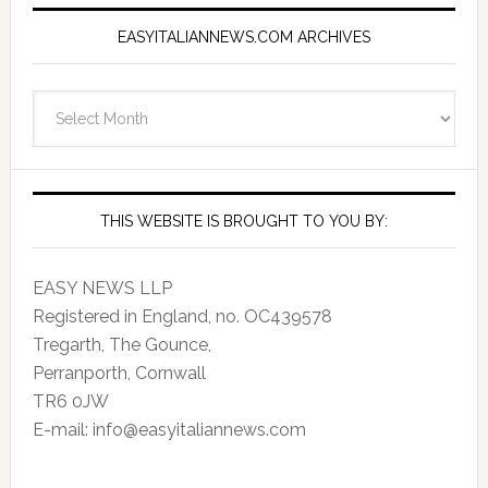
EASYITALIANNEWS.COM ARCHIVES
EasyItalianNews.com
Archives
THIS WEBSITE IS BROUGHT TO YOU BY:
EASY NEWS LLP
Registered in England, no. OC439578
Tregarth, The Gounce,
Perranporth, Cornwall
TR6 0JW
E-mail: info@easyitaliannews.com