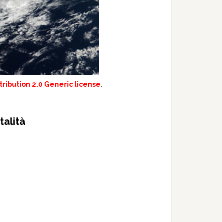
ibution 2.0 Generic license
.
talità