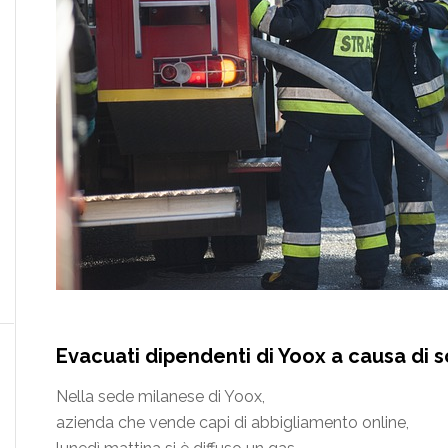
Evacuati dipendenti di Yoox a causa di 
Nella sede milanese di Yoox,
azienda che vende capi di abbigliamento online,