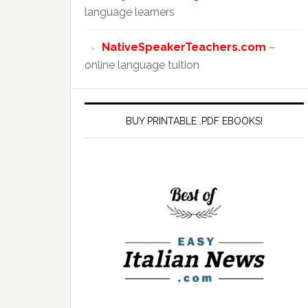
language learners
NativeSpeakerTeachers.com
–
online language tuition
BUY PRINTABLE .PDF EBOOKS!