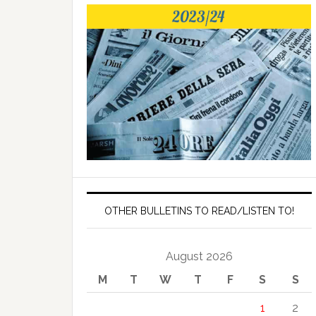
OTHER BULLETINS TO READ/LISTEN TO!
August 2026
M
T
W
T
F
S
S
1
2