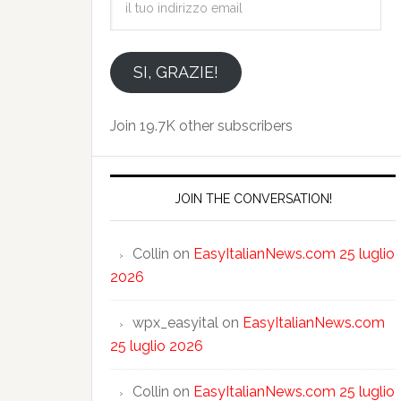
tuo
indirizzo
email
SI, GRAZIE!
Join 19.7K other subscribers
JOIN THE CONVERSATION!
Collin
on
EasyItalianNews.com 25 luglio
2026
wpx_easyital
on
EasyItalianNews.com
25 luglio 2026
Collin
on
EasyItalianNews.com 25 luglio