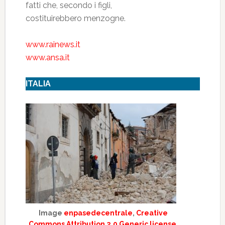
fatti che, secondo i figli,
costituirebbero menzogne.
www.rainews.it
www.ansa.it
ITALIA
Image
enpasedecentrale
,
Creative
Commons Attribution 2.0 Generic license
.