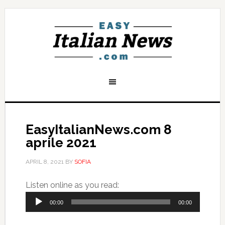
EasyItalianNews.com 8
aprile 2021
APRIL 8, 2021
BY
SOFIA
Audio
Listen online as you read:
Player
00:00
00:00