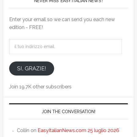
NEVER MISS 'EASY ITALIAN NEWS'!
Enter your email so we can send you each new
edition - FREE!
il
tuo
indirizzo
email
SI, GRAZIE!
Join 19.7K other subscribers
JOIN THE CONVERSATION!
Collin
on
EasyItalianNews.com 25 luglio 2026