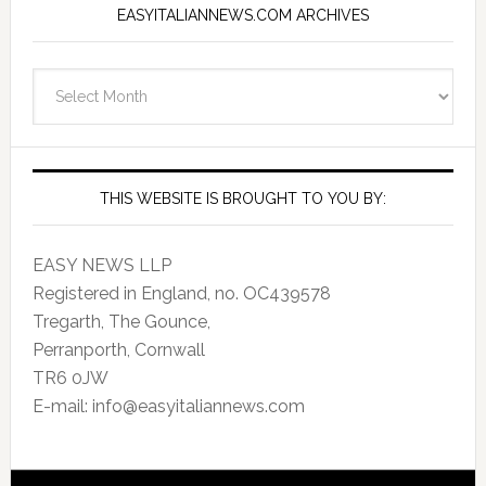
EASYITALIANNEWS.COM ARCHIVES
EasyItalianNews.com
Archives
THIS WEBSITE IS BROUGHT TO YOU BY:
EASY NEWS LLP
Registered in England, no. OC439578
Tregarth, The Gounce,
Perranporth, Cornwall
TR6 0JW
E-mail: info@easyitaliannews.com