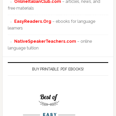
OnlineItalianClub.com
– articles, news, and
free materials
EasyReaders.Org
– ebooks for language
learners
NativeSpeakerTeachers.com
– online
language tuition
BUY PRINTABLE .PDF EBOOKS!