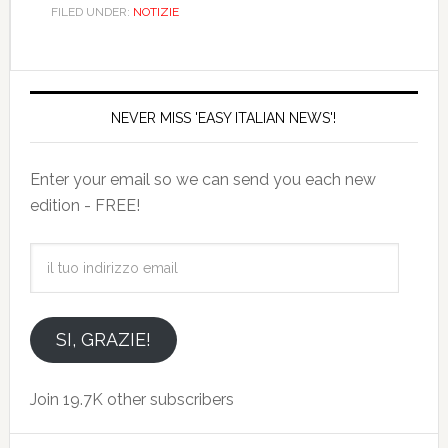
FILED UNDER:
NOTIZIE
NEVER MISS 'EASY ITALIAN NEWS'!
Enter your email so we can send you each new
edition - FREE!
il
tuo
indirizzo
email
SI, GRAZIE!
Join 19.7K other subscribers