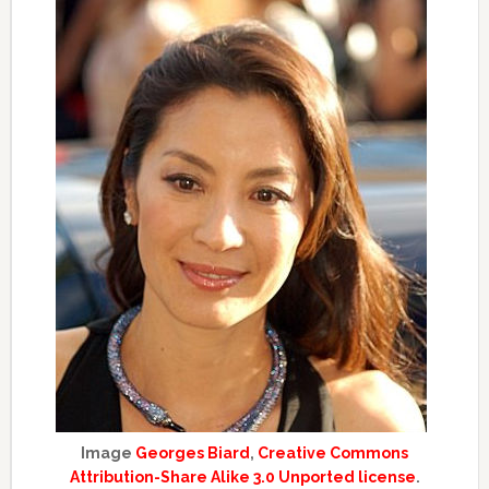
Image
Georges Biard
,
Creative Commons
Attribution-Share Alike 3.0 Unported license
.