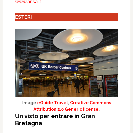
www.ansa.it
ESTERI
Image
eGuide Travel
,
Creative Commons
Attribution 2.0 Generic license
.
Un visto per entrare in Gran
Bretagna