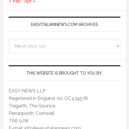
« Feb
Apr »
EASYITALIANNEWS.COM ARCHIVES
EasyItalianNews.com
Archives
THIS WEBSITE IS BROUGHT TO YOU BY:
EASY NEWS LLP
Registered in England, no. OC439578
Tregarth, The Gounce,
Perranporth, Cornwall
TR6 0JW
E-mail: info@easyitaliannews.com