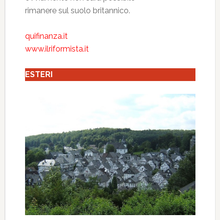
rimanere sul suolo britannico.
quifinanza.it
www.ilriformista.it
ESTERI