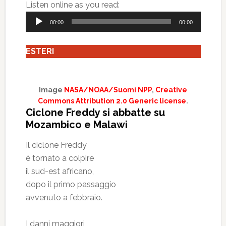
Audio
Listen online as you read:
Player
00:00
00:00
ESTERI
Image
NASA/NOAA/Suomi NPP
,
Creative
Commons Attribution 2.0 Generic license
.
Ciclone Freddy si abbatte su
Mozambico e Malawi
Il ciclone Freddy
è tornato a colpire
il sud-est africano,
dopo il primo passaggio
avvenuto a febbraio.
I danni maggiori