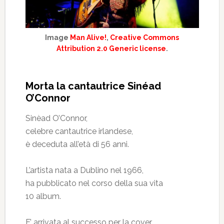
Image
Man Alive!
,
Creative Commons
Attribution 2.0 Generic license
.
Morta la cantautrice Sinéad
O’Connor
Sinèad O’Connor,
celebre cantautrice irlandese,
è deceduta all’età di 56 anni.
L’artista nata a Dublino nel 1966,
ha pubblicato nel corso della sua vita
10 album.
E’ arrivata al successo per la cover