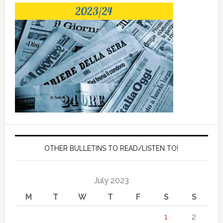
OTHER BULLETINS TO READ/LISTEN TO!
July 2023
M
T
W
T
F
S
S
1
2