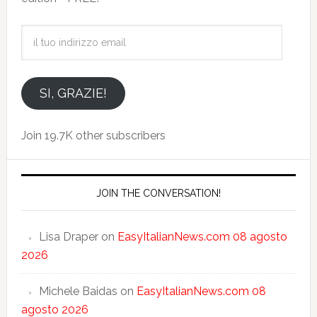
il
tuo
indirizzo
email
SI, GRAZIE!
Join 19.7K other subscribers
JOIN THE CONVERSATION!
Lisa Draper
on
EasyItalianNews.com 08 agosto
2026
Michele Baidas
on
EasyItalianNews.com 08
agosto 2026