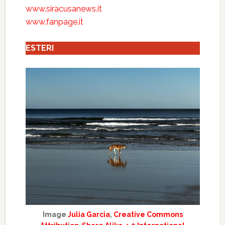
www.siracusanews.it
www.fanpage.it
ESTERI
Image
Julia Garcia
,
Creative Commons