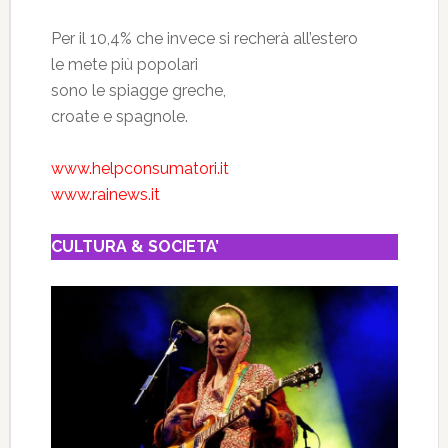
Per il 10,4% che invece si recherà all’estero
le mete più popolari
sono le spiagge greche,
croate e spagnole.
www.helpconsumatori.it
www.rainews.it
CULTURA & SOCIETA’