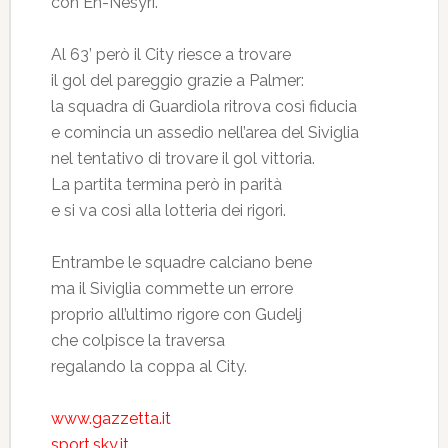
con En-Nesyri.
Al 63’ però il City riesce a trovare
il gol del pareggio grazie a Palmer:
la squadra di Guardiola ritrova così fiducia
e comincia un assedio nell’area del Siviglia
nel tentativo di trovare il gol vittoria.
La partita termina però in parità
e si va così alla lotteria dei rigori.
Entrambe le squadre calciano bene
ma il Siviglia commette un errore
proprio all’ultimo rigore con Gudelj
che colpisce la traversa
regalando la coppa al City.
www.gazzetta.it
sport.sky.it