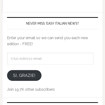
NEVER MISS 'EASY ITALIAN NEWS'!
Enter your email so we can send you each new
edition - FREE!
il
tuo
indirizzo
email
SI, GRAZIE!
Join 19.7K other subscribers