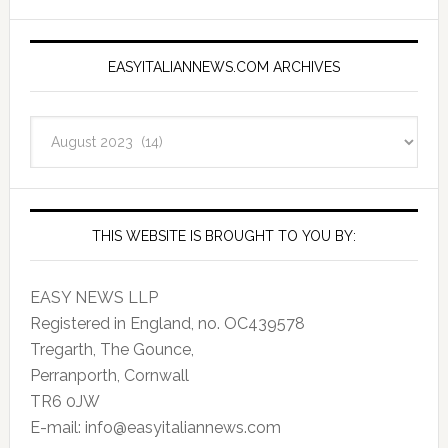
EASYITALIANNEWS.COM ARCHIVES
EasyItalianNews.com
Archives
THIS WEBSITE IS BROUGHT TO YOU BY:
EASY NEWS LLP
Registered in England, no. OC439578
Tregarth, The Gounce,
Perranporth, Cornwall
TR6 0JW
E-mail: info@easyitaliannews.com