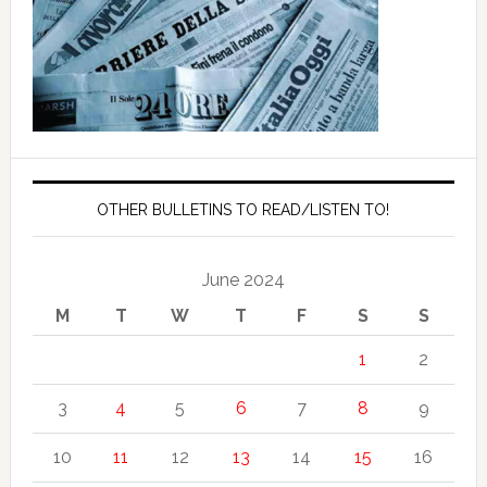
OTHER BULLETINS TO READ/LISTEN TO!
June 2024
M
T
W
T
F
S
S
1
2
3
4
5
6
7
8
9
10
11
12
13
14
15
16