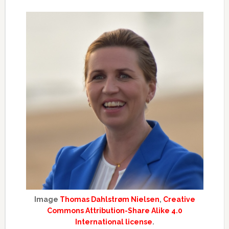
Image
Thomas Dahlstrøm Nielsen
,
Creative
Commons Attribution-Share Alike 4.0
International license
.