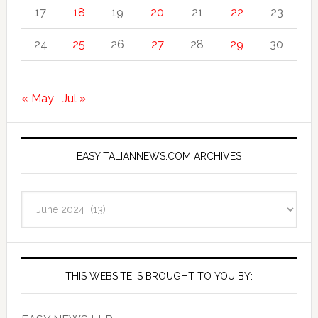
17
18
19
20
21
22
23
24
25
26
27
28
29
30
« May
Jul »
EASYITALIANNEWS.COM ARCHIVES
EasyItalianNews.com
Archives
THIS WEBSITE IS BROUGHT TO YOU BY: