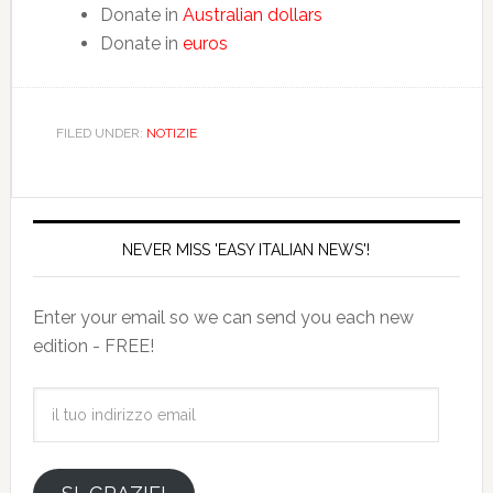
Donate in
Australian dollars
Donate in
euros
FILED UNDER:
NOTIZIE
NEVER MISS 'EASY ITALIAN NEWS'!
Enter your email so we can send you each new
edition - FREE!
il
tuo
indirizzo
email