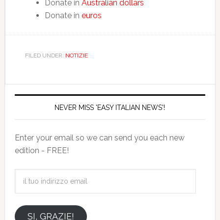
Donate in
Australian dollars
Donate in
euros
FILED UNDER:
NOTIZIE
NEVER MISS 'EASY ITALIAN NEWS'!
Enter your email so we can send you each new
edition - FREE!
il
tuo
indirizzo
email
SI, GRAZIE!