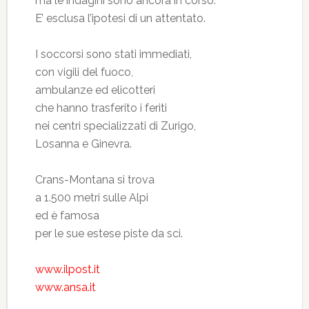
ma le indagini sono ancora in corso.
E’ esclusa l’ipotesi di un attentato.
I soccorsi sono stati immediati,
con vigili del fuoco,
ambulanze ed elicotteri
che hanno trasferito i feriti
nei centri specializzati di Zurigo,
Losanna e Ginevra.
Crans-Montana si trova
a 1.500 metri sulle Alpi
ed è famosa
per le sue estese piste da sci.
www.ilpost.it
www.ansa.it