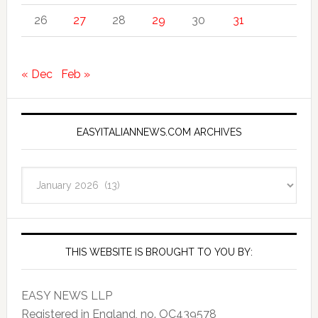
26
27
28
29
30
31
« Dec
Feb »
EASYITALIANNEWS.COM ARCHIVES
EasyItalianNews.com
Archives
THIS WEBSITE IS BROUGHT TO YOU BY:
EASY NEWS LLP
Registered in England, no. OC439578