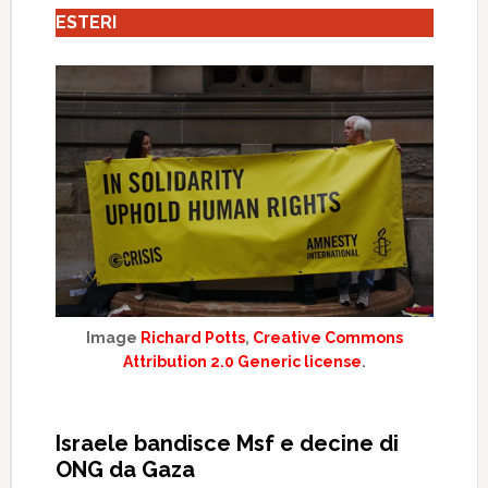
ESTERI
Image
Richard Potts
,
Creative Commons
Attribution 2.0 Generic license
.
Israele bandisce Msf e decine di
ONG da Gaza