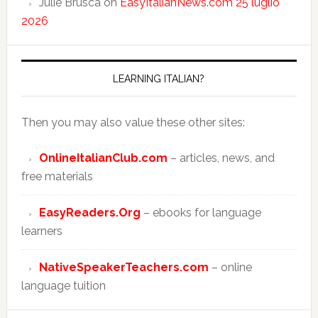
Julie Brusca
on
EasyItalianNews.com 25 luglio
2026
LEARNING ITALIAN?
Then you may also value these other sites:
OnlineItalianClub.com
– articles, news, and
free materials
EasyReaders.Org
– ebooks for language
learners
NativeSpeakerTeachers.com
– online
language tuition