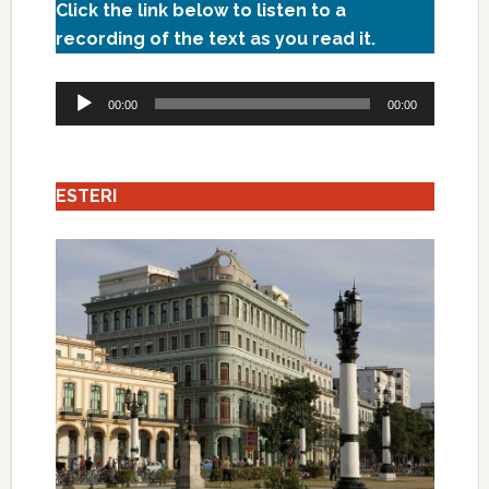
Click the link below to listen to a
recording of the text as you read it.
Audio
00:00
00:00
Player
ESTERI