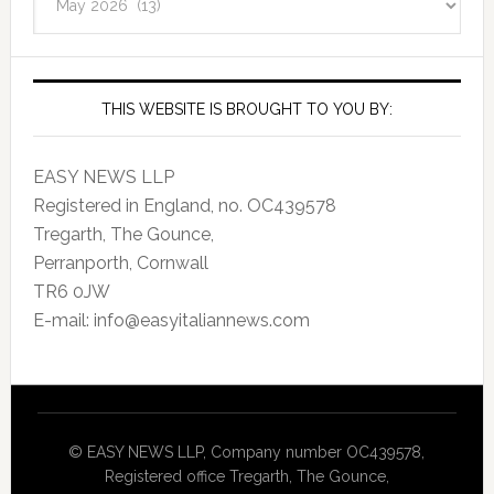
Archives
THIS WEBSITE IS BROUGHT TO YOU BY:
EASY NEWS LLP
Registered in England, no. OC439578
Tregarth, The Gounce,
Perranporth, Cornwall
TR6 0JW
E-mail: info@easyitaliannews.com
© EASY NEWS LLP, Company number OC439578,
Registered office Tregarth, The Gounce,