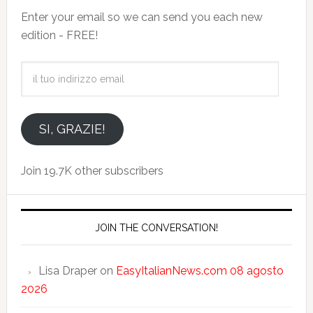
Enter your email so we can send you each new
edition - FREE!
il
tuo
indirizzo
email
SI, GRAZIE!
Join 19.7K other subscribers
JOIN THE CONVERSATION!
Lisa Draper
on
EasyItalianNews.com 08 agosto
2026