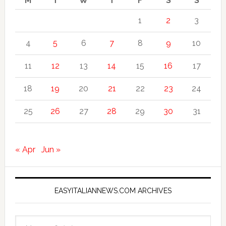
M
T
W
T
F
S
S
1
2
3
4
5
6
7
8
9
10
11
12
13
14
15
16
17
18
19
20
21
22
23
24
25
26
27
28
29
30
31
« Apr
Jun »
EASYITALIANNEWS.COM ARCHIVES
EasyItalianNews.com