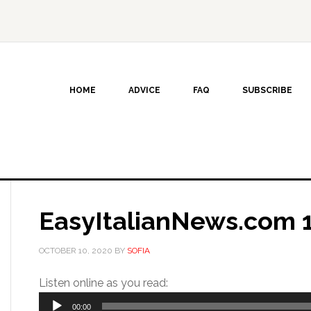
HOME
ADVICE
FAQ
SUBSCRIBE
EasyItalianNews.com 
OCTOBER 10, 2020
BY
SOFIA
Audio
Listen online as you read:
Player
00:00