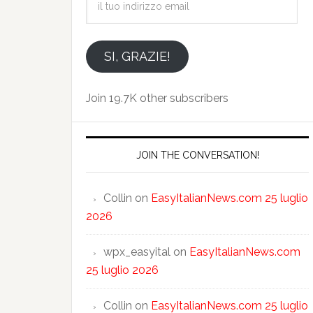
tuo
indirizzo
email
SI, GRAZIE!
Join 19.7K other subscribers
JOIN THE CONVERSATION!
Collin
on
EasyItalianNews.com 25 luglio
2026
wpx_easyital
on
EasyItalianNews.com
25 luglio 2026
Collin
on
EasyItalianNews.com 25 luglio