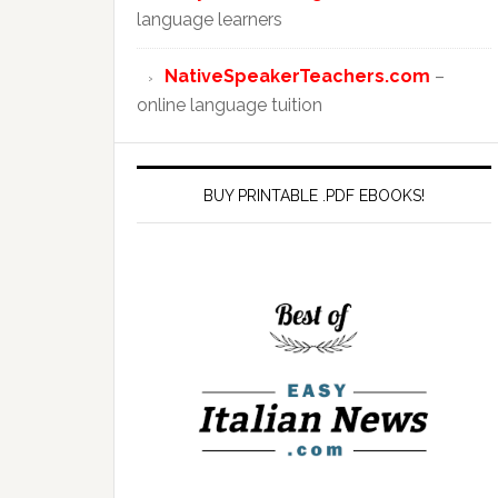
language learners
NativeSpeakerTeachers.com
–
online language tuition
BUY PRINTABLE .PDF EBOOKS!