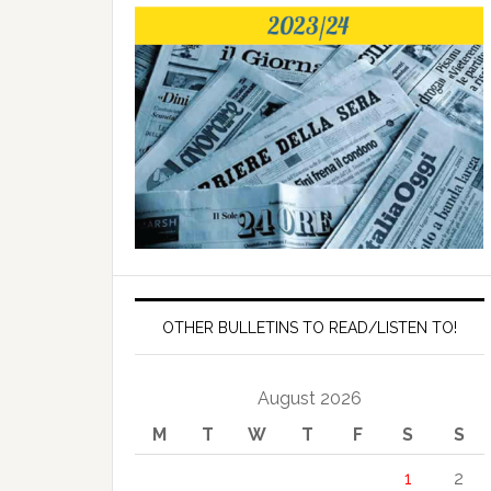
OTHER BULLETINS TO READ/LISTEN TO!
August 2026
M
T
W
T
F
S
S
1
2