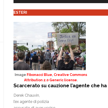
ESTERI
Image
Fibonacci Blue
,
Creative Commons
Attribution 2.0 Generic license
.
Scarcerato su cauzione l’agente che ha
Derek Chauvin,
l’ex agente di polizia
accusato di aver ucciso