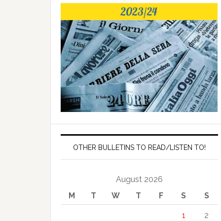
OTHER BULLETINS TO READ/LISTEN TO!
August 2026
M
T
W
T
F
S
S
1
2