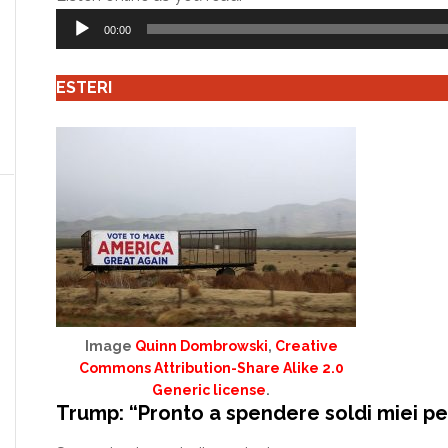
Player
00:00
ESTERI
Image
Quinn Dombrowski
,
Creative
Commons Attribution-Share Alike 2.0
Generic license
.
Trump: “Pronto a spendere soldi miei p