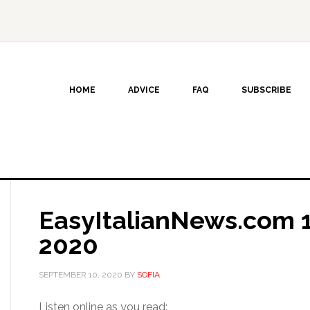
HOME
ADVICE
FAQ
SUBSCRIBE
EasyItalianNews.com 
2020
SEPTEMBER 10, 2020
BY
SOFIA
Audio
Listen online as you read: