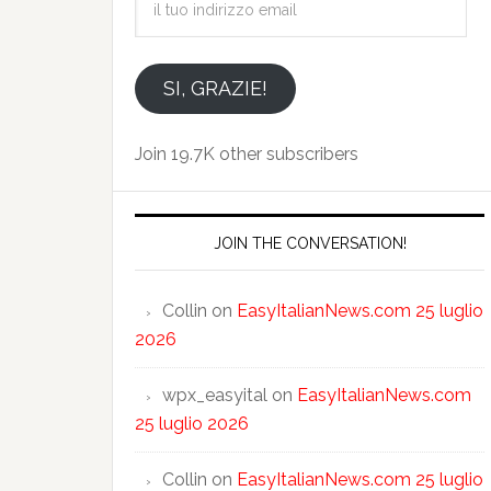
tuo
indirizzo
email
SI, GRAZIE!
Join 19.7K other subscribers
JOIN THE CONVERSATION!
Collin
on
EasyItalianNews.com 25 luglio
2026
wpx_easyital
on
EasyItalianNews.com
25 luglio 2026
Collin
on
EasyItalianNews.com 25 luglio