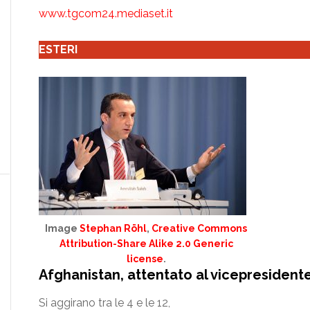
www.tgcom24.mediaset.it
ESTERI
Image
Stephan Röhl
,
Creative Commons
Attribution-Share Alike 2.0 Generic
license
.
Afghanistan, attentato al vicepresidente
Si aggirano tra le 4 e le 12,