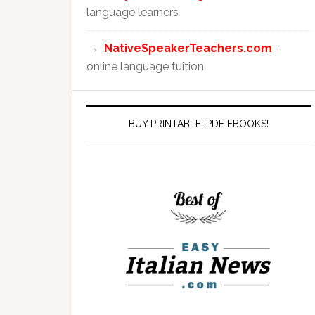
language learners
NativeSpeakerTeachers.com
–
online language tuition
BUY PRINTABLE .PDF EBOOKS!