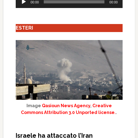
00:00
00:00
Player
ESTERI
Image
Qasioun News Agency
,
Creative
Commons Attribution 3.0 Unported license.
.
Israele ha attaccato l’Iran