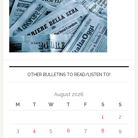
OTHER BULLETINS TO READ/LISTEN TO!
August 2026
M
T
W
T
F
S
S
1
2
3
4
5
6
7
8
9