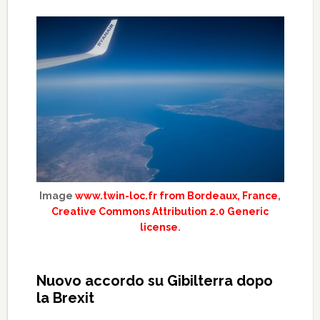
Image
www.twin-loc.fr from Bordeaux, France
,
Creative Commons Attribution 2.0 Generic
license
.
Nuovo accordo su Gibilterra dopo
la Brexit