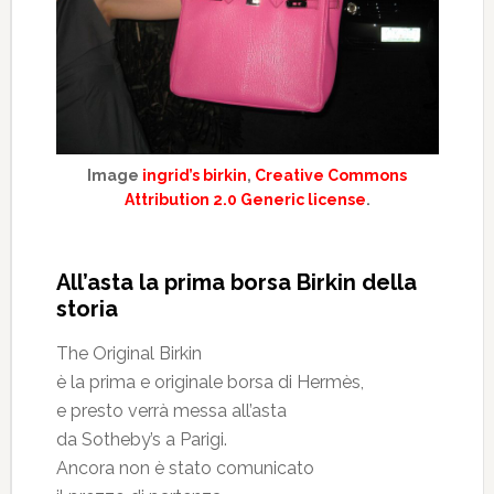
Image
ingrid’s birkin
,
Creative Commons
Attribution 2.0 Generic license
.
All’asta la prima borsa Birkin della
storia
The Original Birkin
è la prima e originale borsa di Hermès,
e presto verrà messa all’asta
da Sotheby’s a Parigi.
Ancora non è stato comunicato