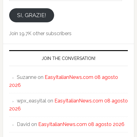
indirizzo
email
SI, GRAZIE!
Join 19.7K other subscribers
JOIN THE CONVERSATION!
Suzanne
on
EasyItalianNews.com 08 agosto
2026
wpx_easyital
on
EasyItalianNews.com 08 agosto
2026
David
on
EasyItalianNews.com 08 agosto 2026