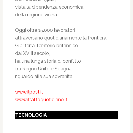
vista la dipendenza economica
della regione vicina.
Oggi oltre 15.000 lavoratori
attraversano quotidianamente la frontiera.
Gibilterra, territorio britannico
dal XVIII secolo,
ha una lunga storia di conflitto
tra Regno Unito e Spagna
riguardo alla sua sovranità.
www.ilpost.it
www.ilfattoquotidiano.it
TECNOLOGIA