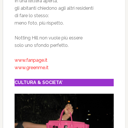
In una lettera aperta,
gli abitanti chiedono agli altri residenti
di fare lo stesso:
meno foto, più rispetto.
Notting Hill non vuole più essere
solo uno sfondo perfetto.
www.fanpage.it
www.greenme.it
CULTURA & SOCIETA’