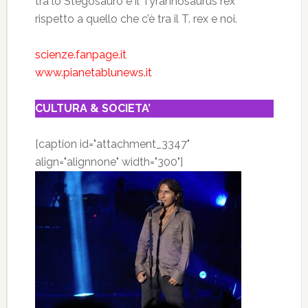
tra lo Stegosauro e il Tyrannosaurus rex
rispetto a quello che c’è tra il T. rex e noi.
scienze.fanpage.it
www.pianetablunews.it
CULTURA & SOCIETA’
[caption id="attachment_3347"
align="alignnone" width="300"]