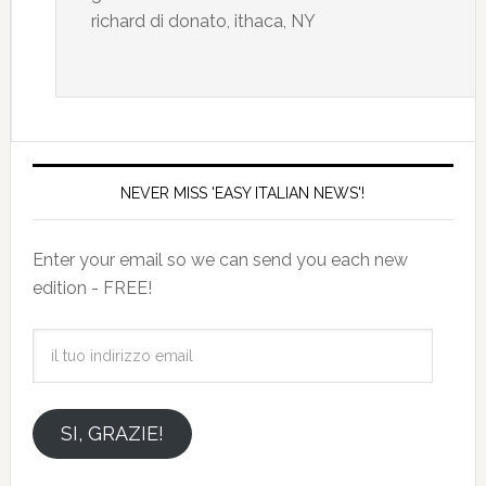
richard di donato, ithaca, NY
NEVER MISS 'EASY ITALIAN NEWS'!
Enter your email so we can send you each new
edition - FREE!
il
tuo
indirizzo
email
SI, GRAZIE!