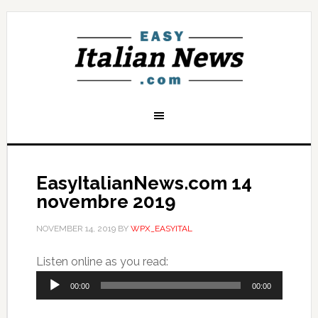
EasyItalianNews.com 14
novembre 2019
NOVEMBER 14, 2019
BY
WPX_EASYITAL
Audio
Listen online as you read:
Player
00:00
00:00