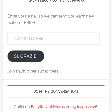
NEVER MISS 'EASY ITALIAN NEWS'!
Enter your email so we can send you each new
edition - FREE!
il
tuo
indirizzo
email
SI, GRAZIE!
Join 19.7K other subscribers
JOIN THE CONVERSATION!
Collin
on
EasyItalianNews.com 25 luglio 2026