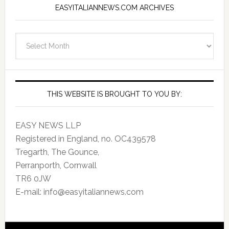
EASYITALIANNEWS.COM ARCHIVES
EasyItalianNews.com
Archives
THIS WEBSITE IS BROUGHT TO YOU BY:
EASY NEWS LLP
Registered in England, no. OC439578
Tregarth, The Gounce,
Perranporth, Cornwall
TR6 0JW
E-mail: info@easyitaliannews.com