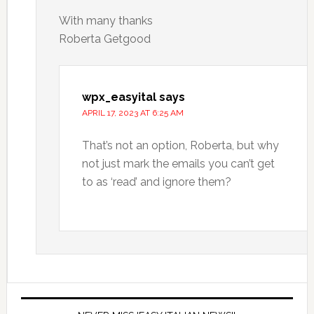
With many thanks
Roberta Getgood
wpx_easyital
says
APRIL 17, 2023 AT 6:25 AM
That’s not an option, Roberta, but why
not just mark the emails you can’t get
to as ‘read’ and ignore them?