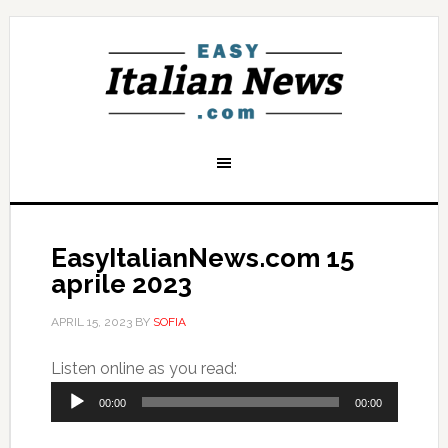
EasyItalianNews.com 15
aprile 2023
APRIL 15, 2023
BY
SOFIA
Audio
Listen online as you read:
Player
00:00
00:00