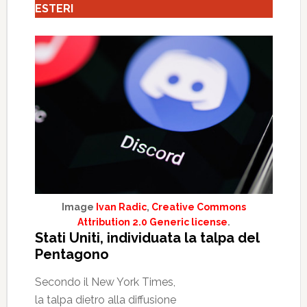
ESTERI
Image
Ivan Radic
,
Creative Commons
Attribution 2.0 Generic license
.
Stati Uniti, individuata la talpa del
Pentagono
Secondo il New York Times,
la talpa dietro alla diffusione