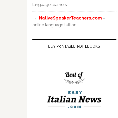
language learners
NativeSpeakerTeachers.com
–
online language tuition
BUY PRINTABLE .PDF EBOOKS!