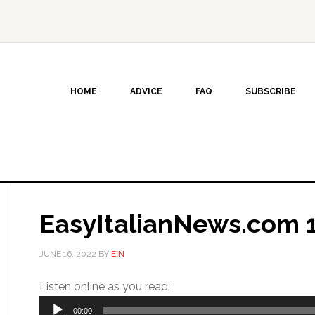
HOME
ADVICE
FAQ
SUBSCRIBE
EasyItalianNews.com 
JUNE 16, 2022
BY
EIN
Audio
Listen online as you read:
Player
00:00