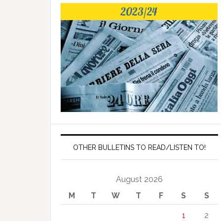
OTHER BULLETINS TO READ/LISTEN TO!
August 2026
M
T
W
T
F
S
S
1
2