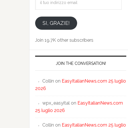
tuo
indirizzo
email
SI, GRAZIE!
Join 19.7K other subscribers
JOIN THE CONVERSATION!
Collin
on
EasyItalianNews.com 25 luglio
2026
wpx_easyital
on
EasyItalianNews.com
25 luglio 2026
Collin
on
EasyItalianNews.com 25 luglio