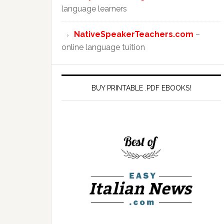
language learners
NativeSpeakerTeachers.com
–
online language tuition
BUY PRINTABLE .PDF EBOOKS!