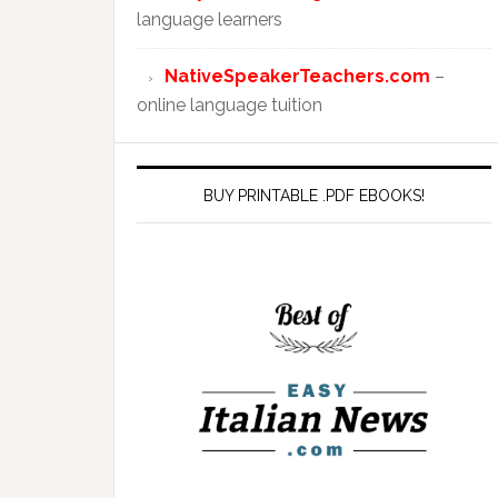
language learners
NativeSpeakerTeachers.com
–
online language tuition
BUY PRINTABLE .PDF EBOOKS!