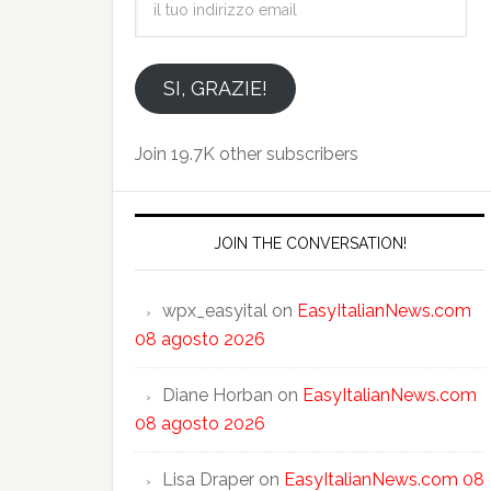
tuo
indirizzo
email
SI, GRAZIE!
Join 19.7K other subscribers
JOIN THE CONVERSATION!
wpx_easyital
on
EasyItalianNews.com
08 agosto 2026
Diane Horban
on
EasyItalianNews.com
08 agosto 2026
Lisa Draper
on
EasyItalianNews.com 08