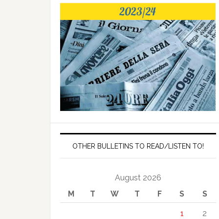
OTHER BULLETINS TO READ/LISTEN TO!
August 2026
M
T
W
T
F
S
S
1
2