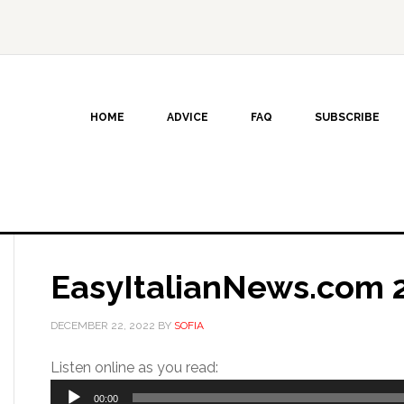
HOME
ADVICE
FAQ
SUBSCRIBE
EasyItalianNews.com 
DECEMBER 22, 2022
BY
SOFIA
Audio
Listen online as you read:
Player
00:00