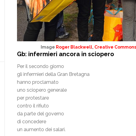
Image
Roger Blackwell
,
Creative Commons A
Gb: infermieri ancora in sciopero
Per il secondo giorno
gli infermieri della Gran Bretagna
hanno proclamato
uno sciopero generale
per protestare
contro il rifiuto
da parte del governo
di concedere
un aumento dei salari.