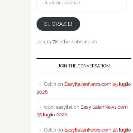
tuo
indirizzo
email
SI, GRAZIE!
Join 19.7K other subscribers
JOIN THE CONVERSATION!
Collin
on
EasyItalianNews.com 25 luglio
2026
wpx_easyital
on
EasyItalianNews.com
25 luglio 2026
Collin
on
EasyItalianNews.com 25 luglio