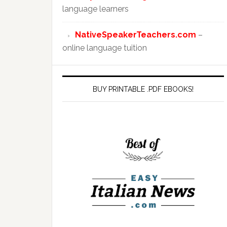
language learners
NativeSpeakerTeachers.com
–
online language tuition
BUY PRINTABLE .PDF EBOOKS!