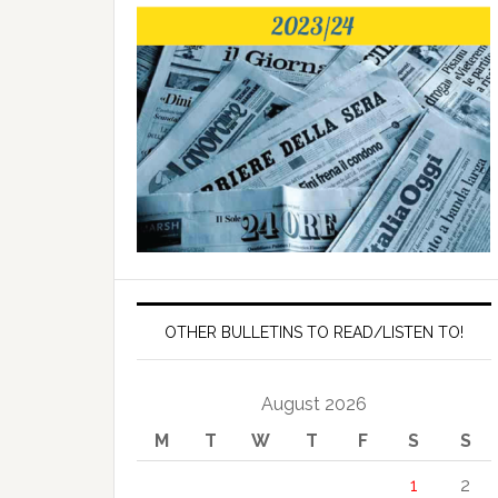
OTHER BULLETINS TO READ/LISTEN TO!
August 2026
M
T
W
T
F
S
S
1
2