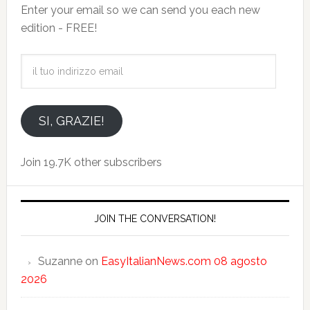
Enter your email so we can send you each new
edition - FREE!
il
tuo
indirizzo
email
SI, GRAZIE!
Join 19.7K other subscribers
JOIN THE CONVERSATION!
Suzanne
on
EasyItalianNews.com 08 agosto
2026