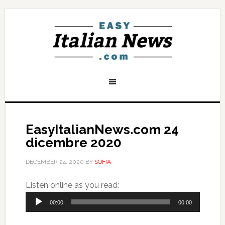
EasyItalianNews.com 24
dicembre 2020
DECEMBER 24, 2020
BY
SOFIA
Audio
Listen online as you read:
Player
00:00
00:00