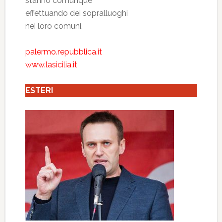
stanno comunque
effettuando dei sopralluoghi
nei loro comuni.
palermo.repubblica.it
www.lasicilia.it
ESTERI