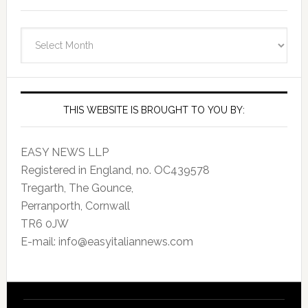
EasyItalianNews.com
Archives
THIS WEBSITE IS BROUGHT TO YOU BY:
EASY NEWS LLP
Registered in England, no. OC439578
Tregarth, The Gounce,
Perranporth, Cornwall
TR6 0JW
E-mail: info@easyitaliannews.com