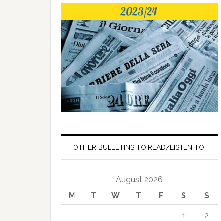
OTHER BULLETINS TO READ/LISTEN TO!
August 2026
M
T
W
T
F
S
S
1
2