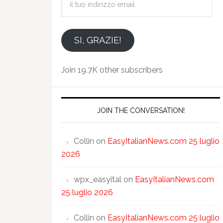
tuo
indirizzo
email
SI, GRAZIE!
Join 19.7K other subscribers
JOIN THE CONVERSATION!
Collin
on
EasyItalianNews.com 25 luglio
2026
wpx_easyital
on
EasyItalianNews.com
25 luglio 2026
Collin
on
EasyItalianNews.com 25 luglio