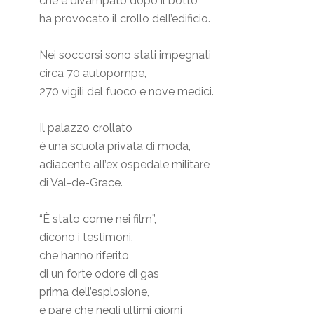
che è divampato dopo il botto
ha provocato il crollo dell’edificio.
Nei soccorsi sono stati impegnati
circa 70 autopompe,
270 vigili del fuoco e nove medici.
Il palazzo crollato
è una scuola privata di moda,
adiacente all’ex ospedale militare
di Val-de-Grace.
“È stato come nei film”,
dicono i testimoni,
che hanno riferito
di un forte odore di gas
prima dell’esplosione,
e pare che negli ultimi giorni