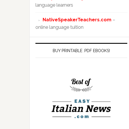
language learners
NativeSpeakerTeachers.com
–
online language tuition
BUY PRINTABLE .PDF EBOOKS!