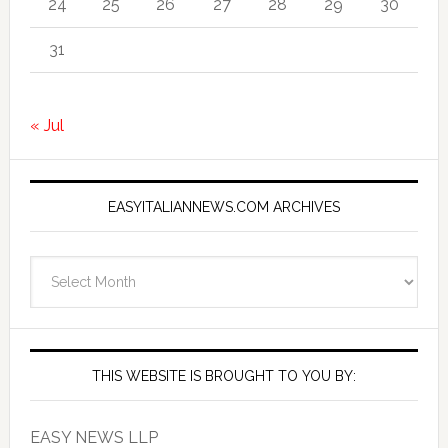
24
25
26
27
28
29
30
31
« Jul
EASYITALIANNEWS.COM ARCHIVES
EasyItalianNews.com
Archives
THIS WEBSITE IS BROUGHT TO YOU BY:
EASY NEWS LLP