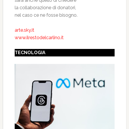
sarà anche quello di chiedere
la collaborazione di donatori,
nel caso ce ne fosse bisogno.
arte.sky.it
www.ilrestodelcarlino.it
TECNOLOGIA