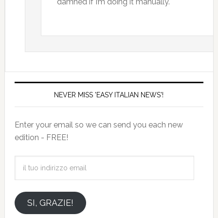
damned if I’m doing it manually.
NEVER MISS 'EASY ITALIAN NEWS'!
Enter your email so we can send you each new
edition - FREE!
il
tuo
indirizzo
email
SI, GRAZIE!