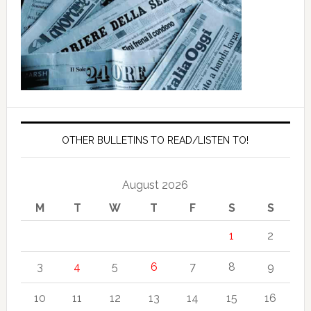
OTHER BULLETINS TO READ/LISTEN TO!
August 2026
M
T
W
T
F
S
S
1
2
3
4
5
6
7
8
9
10
11
12
13
14
15
16