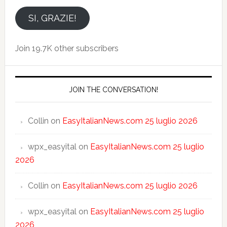
indirizzo
email
SI, GRAZIE!
Join 19.7K other subscribers
JOIN THE CONVERSATION!
Collin
on
EasyItalianNews.com 25 luglio 2026
wpx_easyital
on
EasyItalianNews.com 25 luglio
2026
Collin
on
EasyItalianNews.com 25 luglio 2026
wpx_easyital
on
EasyItalianNews.com 25 luglio
2026