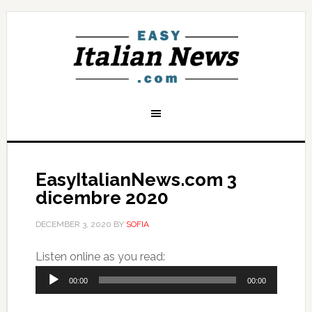
EasyItalianNews.com 3
dicembre 2020
DECEMBER 3, 2020
BY
SOFIA
Audio
Listen online as you read:
Player
00:00
00:00