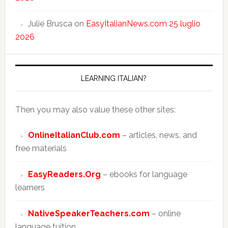
Julie Brusca
on
EasyItalianNews.com 25 luglio
2026
LEARNING ITALIAN?
Then you may also value these other sites:
OnlineItalianClub.com
– articles, news, and
free materials
EasyReaders.Org
– ebooks for language
learners
NativeSpeakerTeachers.com
– online
language tuition