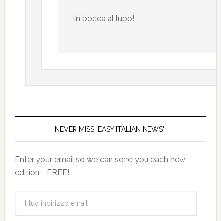
In bocca al lupo!
NEVER MISS 'EASY ITALIAN NEWS'!
Enter your email so we can send you each new
edition - FREE!
il
tuo