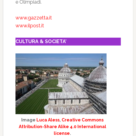
e Olimpiadi.
www.gazzetta.it
www.ilpost.it
CULTURA & SOCIETA’
Image
Luca Aless
,
Creative Commons
Attribution-Share Alike 4.0 International
license
.