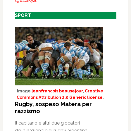
tg24.sky.it
SPORT
Image
jeanfrancois beausejour
,
Creative
Commons Attribution 2.0 Generic license
.
Rugby, sospeso Matera per
razzismo
Il capitano e altri due giocatori
della nazionale di rugby argentina