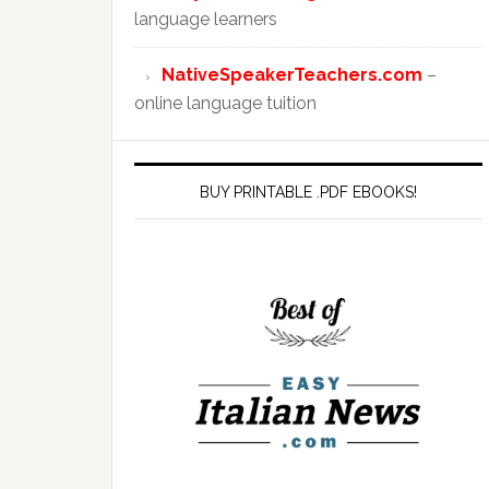
language learners
NativeSpeakerTeachers.com
–
online language tuition
BUY PRINTABLE .PDF EBOOKS!