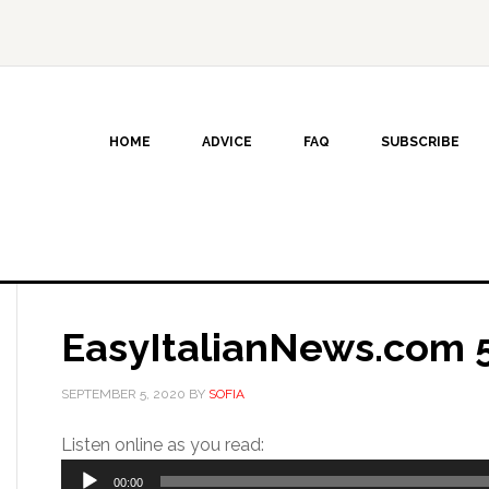
HOME
ADVICE
FAQ
SUBSCRIBE
EasyItalianNews.com 
SEPTEMBER 5, 2020
BY
SOFIA
Audio
Listen online as you read:
Player
00:00