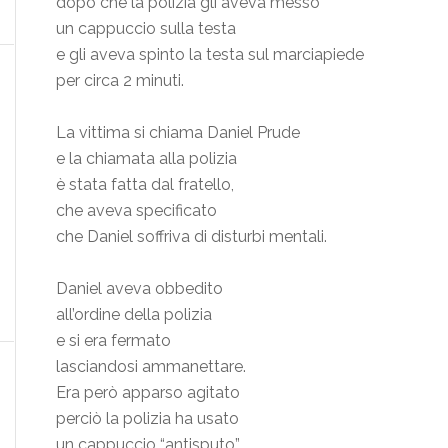
dopo che la polizia gli aveva messo
un cappuccio sulla testa
e gli aveva spinto la testa sul marciapiede
per circa 2 minuti.
La vittima si chiama Daniel Prude
e la chiamata alla polizia
è stata fatta dal fratello,
che aveva specificato
che Daniel soffriva di disturbi mentali.
Daniel aveva obbedito
all’ordine della polizia
e si era fermato
lasciandosi ammanettare.
Era però apparso agitato
perciò la polizia ha usato
un cappuccio “antisputo”.