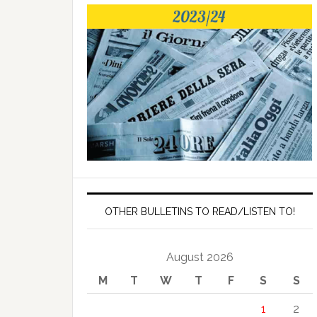
OTHER BULLETINS TO READ/LISTEN TO!
August 2026
M
T
W
T
F
S
S
1
2