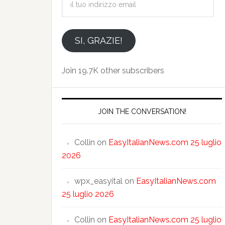
tuo
indirizzo
email
SI, GRAZIE!
Join 19.7K other subscribers
JOIN THE CONVERSATION!
Collin
on
EasyItalianNews.com 25 luglio
2026
wpx_easyital
on
EasyItalianNews.com
25 luglio 2026
Collin
on
EasyItalianNews.com 25 luglio