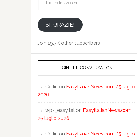
tuo
indirizzo
email
SI, GRAZIE!
Join 19.7K other subscribers
JOIN THE CONVERSATION!
Collin
on
EasyItalianNews.com 25 luglio
2026
wpx_easyital
on
EasyItalianNews.com
25 luglio 2026
Collin
on
EasyItalianNews.com 25 luglio