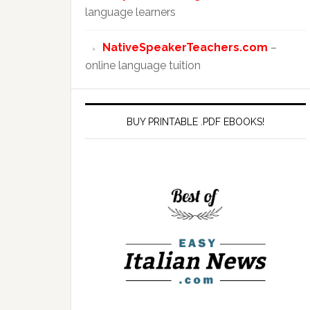
language learners
NativeSpeakerTeachers.com
–
online language tuition
BUY PRINTABLE .PDF EBOOKS!