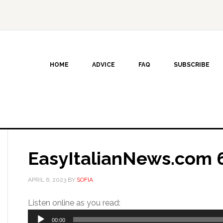
HOME
ADVICE
FAQ
SUBSCRIBE
EasyItalianNews.com 6
APRIL 6, 2023
BY
SOFIA
Audio
Listen online as you read:
Player
00:00