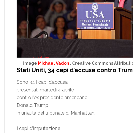
Image
Michael Vadon
, Creative Commons Attributio
Stati Uniti, 34 capi d’accusa contro Tru
Sono 34 i capi d’accusa
presentati martedì 4 aprile
contro l’ex presidente americano
Donald Trump
in un’aula del tribunale di Manhattan.
I capi d’imputazione