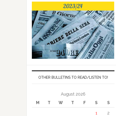
OTHER BULLETINS TO READ/LISTEN TO!
August 2026
M
T
W
T
F
S
S
1
2