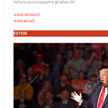
tutte le provocazioni e gli attacchi”.
www.rainews.it
www.ansa.it
ESTERI