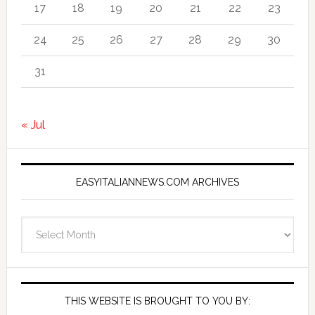
17
18
19
20
21
22
23
24
25
26
27
28
29
30
31
« Jul
EASYITALIANNEWS.COM ARCHIVES
EasyItalianNews.com
Archives
THIS WEBSITE IS BROUGHT TO YOU BY: