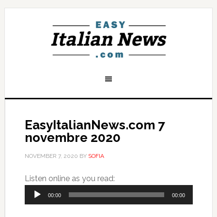
EasyItalianNews.com 7
novembre 2020
NOVEMBER 7, 2020
BY
SOFIA
Audio
Listen online as you read:
Player
00:00
00:00