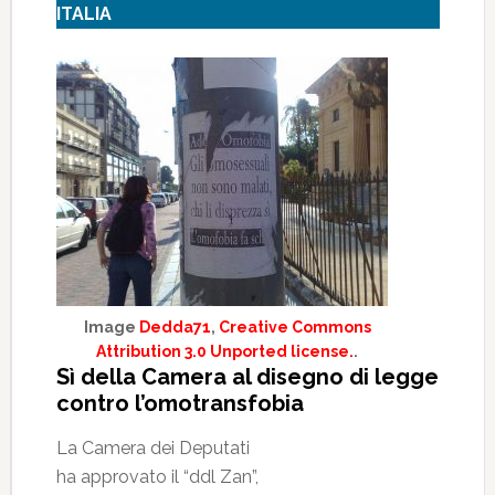
ITALIA
Image
Dedda71
,
Creative Commons
Attribution 3.0 Unported license.
.
Sì della Camera al disegno di legge
contro l’omotransfobia
La Camera dei Deputati
ha approvato il “ddl Zan”,