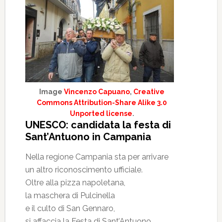
Image
Vincenzo Capuano
,
Creative
Commons Attribution-Share Alike 3.0
Unported license
.
UNESCO: candidata la festa di
Sant’Antuono in Campania
Nella regione Campania sta per arrivare
un altro riconoscimento ufficiale.
Oltre alla pizza napoletana,
la maschera di Pulcinella
e il culto di San Gennaro,
si affaccia la Festa di Sant’Antuono,