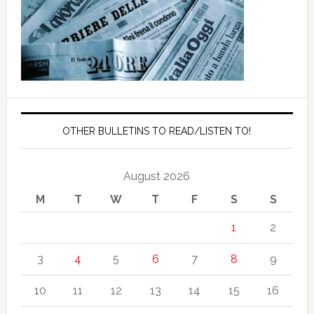
OTHER BULLETINS TO READ/LISTEN TO!
August 2026
M
T
W
T
F
S
S
1
2
3
4
5
6
7
8
9
10
11
12
13
14
15
16