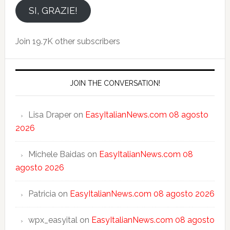
email
SI, GRAZIE!
Join 19.7K other subscribers
JOIN THE CONVERSATION!
Lisa Draper
on
EasyItalianNews.com 08 agosto
2026
Michele Baidas
on
EasyItalianNews.com 08
agosto 2026
Patricia
on
EasyItalianNews.com 08 agosto 2026
wpx_easyital
on
EasyItalianNews.com 08 agosto