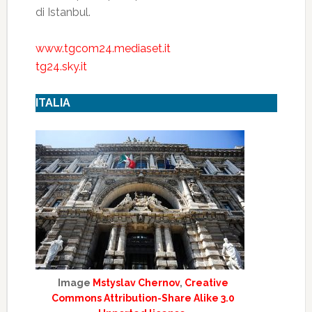
di Istanbul.
www.tgcom24.mediaset.it
tg24.sky.it
ITALIA
Image
Mstyslav Chernov
,
Creative
Commons Attribution-Share Alike 3.0