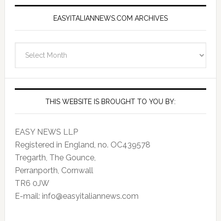
EASYITALIANNEWS.COM ARCHIVES
EasyItalianNews.com
Archives
THIS WEBSITE IS BROUGHT TO YOU BY:
EASY NEWS LLP
Registered in England, no. OC439578
Tregarth, The Gounce,
Perranporth, Cornwall
TR6 0JW
E-mail: info@easyitaliannews.com