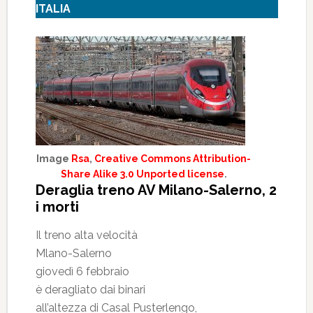
ITALIA
Image
Rsa
,
Creative Commons Attribution-
Share Alike 3.0 Unported license
.
Deraglia treno AV Milano-Salerno, 2
i morti
Il treno alta velocità
Mlano-Salerno
giovedì 6 febbraio
è deragliato dai binari
all’altezza di Casal Pusterlengo,