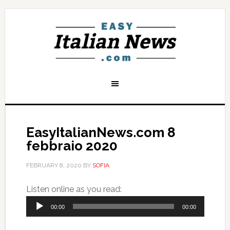
EasyItalianNews.com 8
febbraio 2020
FEBRUARY 8, 2020
BY
SOFIA
Audio
Listen online as you read:
Player
00:00
00:00