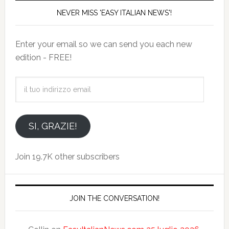
NEVER MISS 'EASY ITALIAN NEWS'!
Enter your email so we can send you each new
edition - FREE!
il
tuo
indirizzo
email
SI, GRAZIE!
Join 19.7K other subscribers
JOIN THE CONVERSATION!