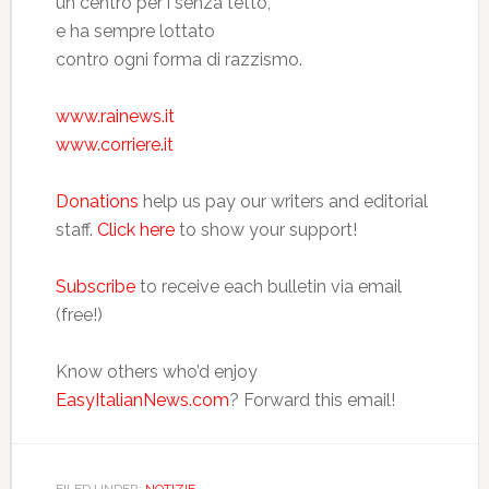
un centro per i senza tetto,
e ha sempre lottato
contro ogni forma di razzismo.
www.rainews.it
www.corriere.it
Donations
help us pay our writers and editorial
staff.
Click here
to show your support!
Subscribe
to receive each bulletin via email
(free!)
Know others who’d enjoy
EasyItalianNews.com
? Forward this email!
FILED UNDER:
NOTIZIE