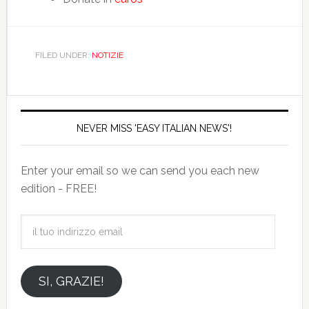
FILED UNDER:
NOTIZIE
NEVER MISS 'EASY ITALIAN NEWS'!
Enter your email so we can send you each new
edition - FREE!
il
tuo
indirizzo
email
SI, GRAZIE!