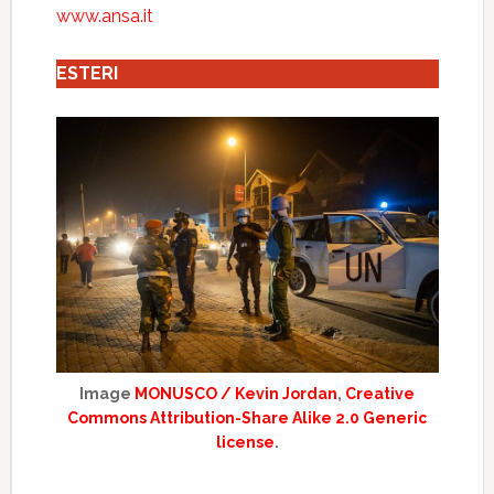
www.ansa.it
ESTERI
Image
MONUSCO / Kevin Jordan
,
Creative
Commons Attribution-Share Alike 2.0 Generic
license
.