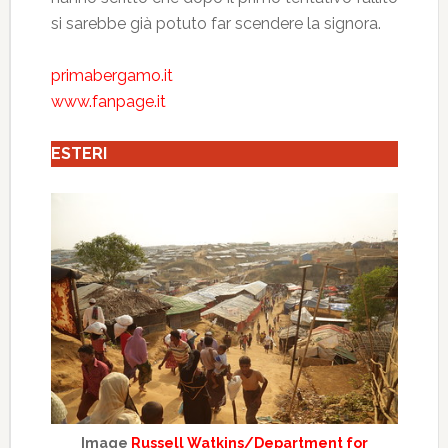
si sarebbe già potuto far scendere la signora.
primabergamo.it
www.fanpage.it
ESTERI
Image
Russell Watkins/Department for