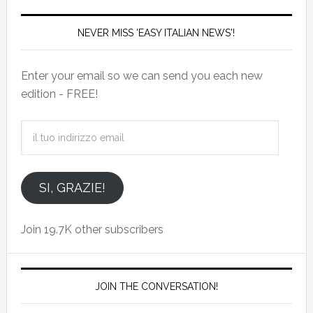
NEVER MISS 'EASY ITALIAN NEWS'!
Enter your email so we can send you each new
edition - FREE!
il
tuo
indirizzo
email
SI, GRAZIE!
Join 19.7K other subscribers
JOIN THE CONVERSATION!