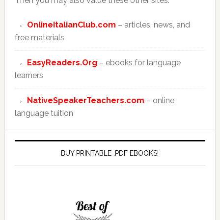
Then you may also value these other sites:
OnlineItalianClub.com
– articles, news, and
free materials
EasyReaders.Org
– ebooks for language
learners
NativeSpeakerTeachers.com
– online
language tuition
BUY PRINTABLE .PDF EBOOKS!