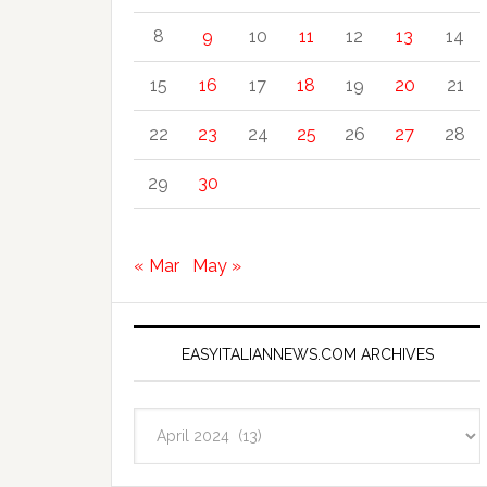
8
9
10
11
12
13
14
15
16
17
18
19
20
21
22
23
24
25
26
27
28
29
30
« Mar
May »
EASYITALIANNEWS.COM ARCHIVES
EasyItalianNews.com
Archives