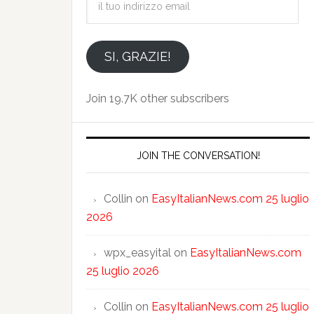
tuo
indirizzo
email
SI, GRAZIE!
Join 19.7K other subscribers
JOIN THE CONVERSATION!
Collin
on
EasyItalianNews.com 25 luglio
2026
wpx_easyital
on
EasyItalianNews.com
25 luglio 2026
Collin
on
EasyItalianNews.com 25 luglio