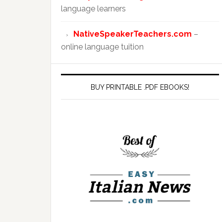
language learners
NativeSpeakerTeachers.com
–
online language tuition
BUY PRINTABLE .PDF EBOOKS!