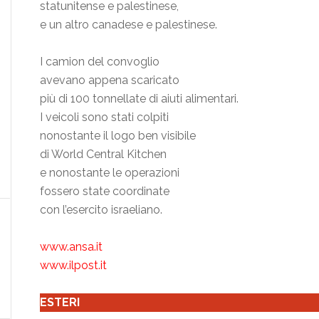
statunitense e palestinese,
e un altro canadese e palestinese.
I camion del convoglio
avevano appena scaricato
più di 100 tonnellate di aiuti alimentari.
I veicoli sono stati colpiti
nonostante il logo ben visibile
di World Central Kitchen
e nonostante le operazioni
fossero state coordinate
con l’esercito israeliano.
www.ansa.it
www.ilpost.it
ESTERI