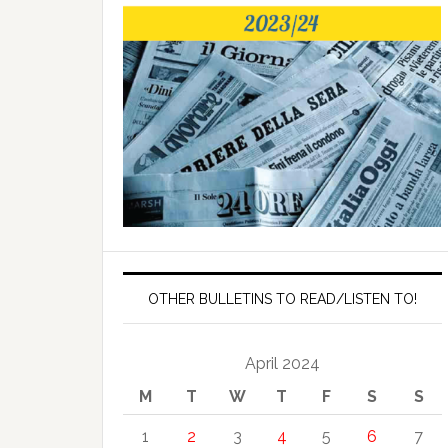
OTHER BULLETINS TO READ/LISTEN TO!
April 2024
M
T
W
T
F
S
S
1
2
3
4
5
6
7