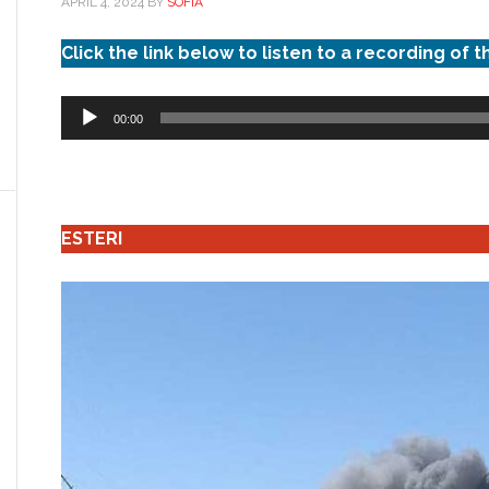
APRIL 4, 2024
BY
SOFIA
Click the link below to listen to a recording of t
Audio
00:00
Player
ESTERI