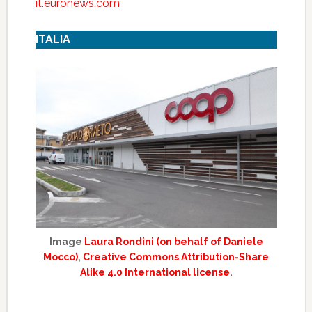
it.euronews.com
ITALIA
Image
Laura Rondini (on behalf of Daniele
Mocco)
,
Creative Commons Attribution-Share
Alike 4.0 International license
.