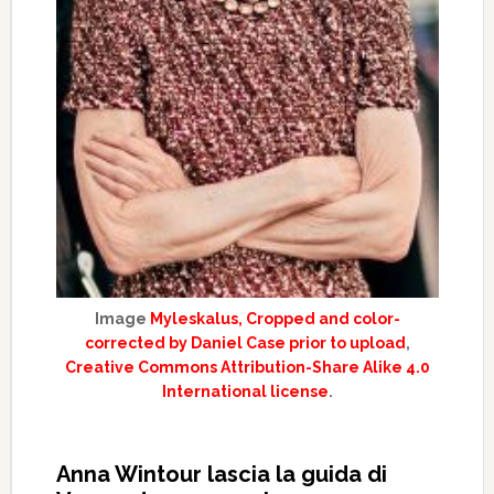
Image
Myleskalus, Cropped and color-
corrected by Daniel Case prior to upload
,
Creative Commons Attribution-Share Alike 4.0
International license
.
Anna Wintour lascia la guida di