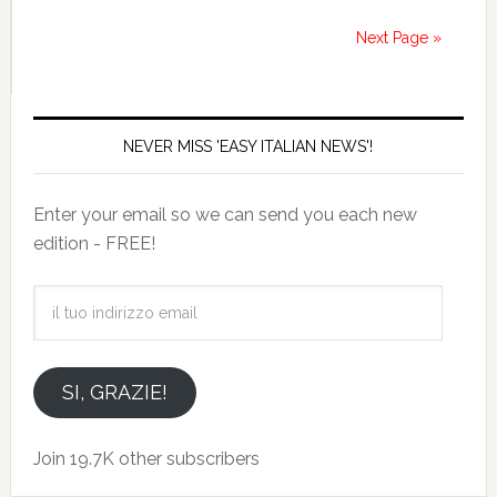
Next Page »
NEVER MISS 'EASY ITALIAN NEWS'!
Enter your email so we can send you each new
edition - FREE!
il
tuo
indirizzo
email
SI, GRAZIE!
Join 19.7K other subscribers