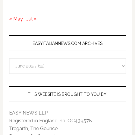
« May
Jul »
EASYITALIANNEWS.COM ARCHIVES
EasyItalianNews.com
Archives
THIS WEBSITE IS BROUGHT TO YOU BY:
EASY NEWS LLP
Registered in England, no. OC439578
Tregarth, The Gounce,