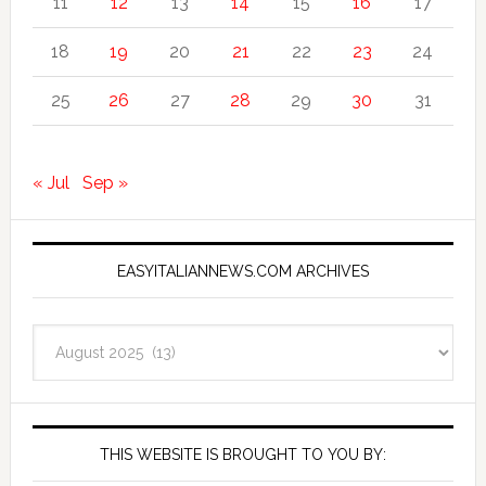
11
12
13
14
15
16
17
18
19
20
21
22
23
24
25
26
27
28
29
30
31
« Jul
Sep »
EASYITALIANNEWS.COM ARCHIVES
EasyItalianNews.com
Archives
THIS WEBSITE IS BROUGHT TO YOU BY: