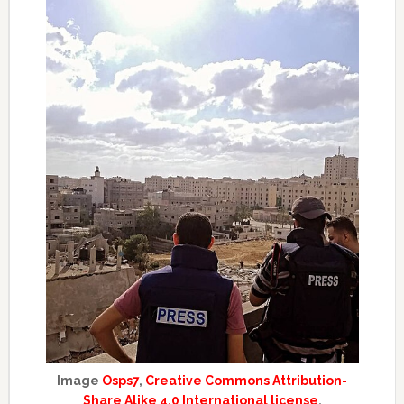
Image
Osps7
,
Creative Commons Attribution-
Share Alike 4.0 International license
.