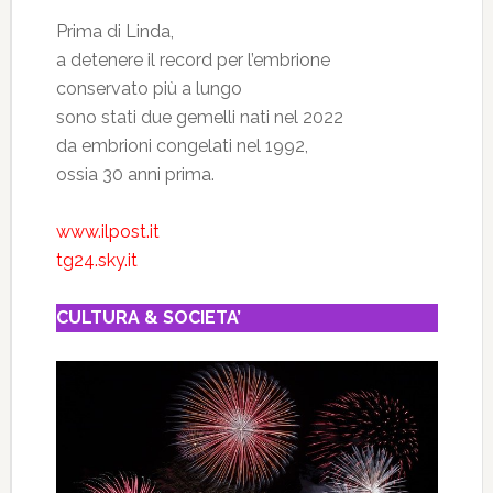
Prima di Linda,
a detenere il record per l’embrione
conservato più a lungo
sono stati due gemelli nati nel 2022
da embrioni congelati nel 1992,
ossia 30 anni prima.
www.ilpost.it
tg24.sky.it
CULTURA & SOCIETA’