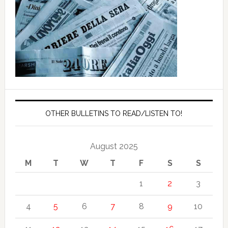
OTHER BULLETINS TO READ/LISTEN TO!
August 2025
M
T
W
T
F
S
S
1
2
3
4
5
6
7
8
9
10