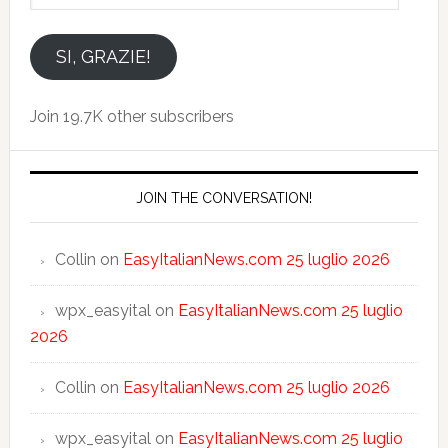
indirizzo
email
SI, GRAZIE!
Join 19.7K other subscribers
JOIN THE CONVERSATION!
Collin
on
EasyItalianNews.com 25 luglio 2026
wpx_easyital
on
EasyItalianNews.com 25 luglio
2026
Collin
on
EasyItalianNews.com 25 luglio 2026
wpx_easyital
on
EasyItalianNews.com 25 luglio